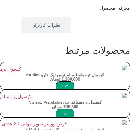
معرفی محصول
توضیحات
نظرات کاربران
محصولات مرتبط
کپسول ترمواسلیم آمیتیس نیک دارو Thermoslim
1,200,000
تومان
خرید
کپسول پروستافورت Nutrax Prostafort
745,800
تومان
خرید
قرص وومنز سوپر مولتی کاروسوس Carusos Women`s Super Multi