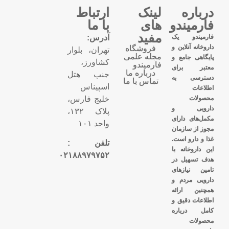
درباره
لینک
ارتباط
فارمیندو
های
با ما
مفید
فارمیندو یک
آدرس:
داروخانه آنلاین و
فروشگاه
تهران، بلوار
مجله علمی
پایگاهی جامع و
کشاورز،
فارمیندو
معتبر برای
درباره ما
جنب هتل
دسترسی به
تماس با ما
اسپیناس
اطلاعات
محصولات
خلیج فارس،
دارویی و
پلاک ۱۳۲،
مکمل‌های دارای
واحد ۱۰۱
مجوز از سازمان
غذا و دارو است.
تلفن :
این داروخانه با
۰۲۱۸۸۹۷۹۷۵۲
هدف تسهیل در
تامین نیازهای
دارویی مردم و
همچنین ارائه
اطلاعات دقیق و
کامل درباره
محصولات