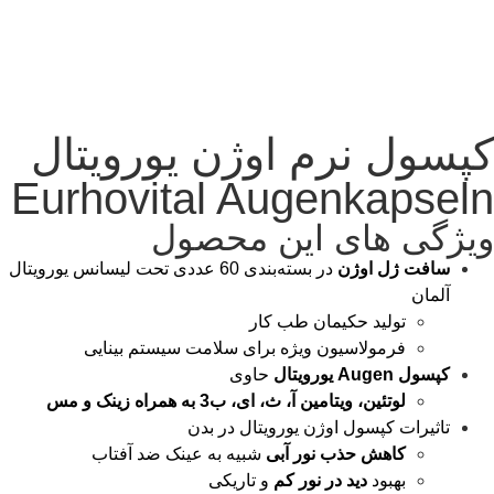
کپسول نرم اوژن یورویتال
Eurhovital Augenkapseln
ویژگی های این محصول
سافت ژل اوژن
در بسته‌بندی 60 عددی تحت لیسانس یورویتال
آلمان
تولید حکیمان طب کار
فرمولاسیون ویژه برای سلامت سیستم بینایی
کپسول Augen یورویتال
حاوی
لوتئین، ویتامین آ، ث، ای، ب3 به همراه زینک و مس
تاثیرات کپسول اوژن یورویتال در بدن
کاهش حذب نور آبی
شبیه به عینک ضد آفتاب
بهبود
دید در نور کم
و تاریکی