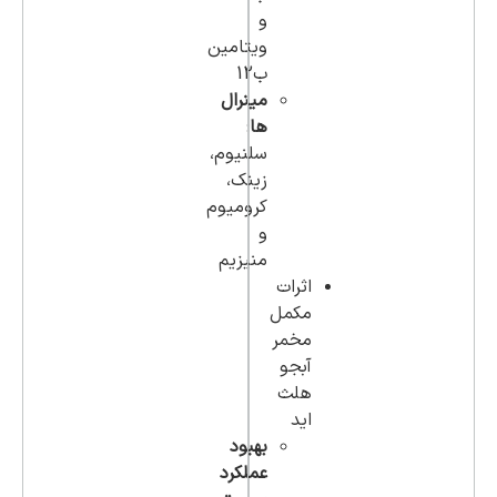
و
ویتامین
ب12
مینرال
ها
:
سلنیوم،
زینک،
کرومیوم
و
منیزیم
اثرات
مکمل
مخمر
آبجو
هلث
اید
بهبود
عملکرد