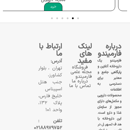
690,000
تومان
خرید
درباره
لینک
ارتباط با
فارمیندو
های
ما
مفید
آدرس:
فارمیندو یک
داروخانه آنلاین و
فروشگاه
تهران، بلوار
مجله علمی
پایگاهی جامع و
کشاورز،
فارمیندو
معتبر برای
درباره ما
جنب هتل
دسترسی به
تماس با ما
اسپیناس
اطلاعات
خلیج فارس،
محصولات دارویی
و مکمل‌های دارای
پلاک ۱۳۲،
مجوز از سازمان
واحد ۱۰۱
غذا و دارو است.
این داروخانه با
تلفن :
هدف تسهیل در
۰۲۱۸۸۹۷۹۷۵۲