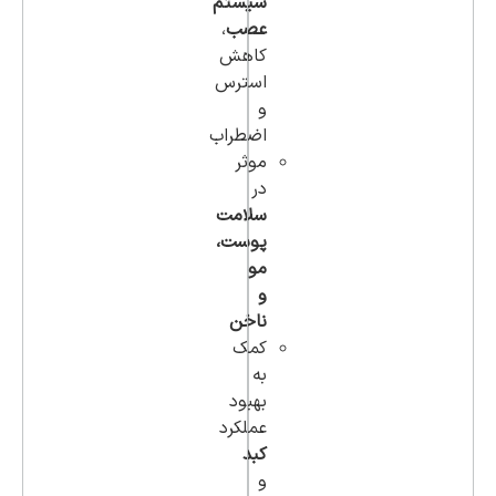
سیستم
عصب
،
کاهش
استرس
و
اضطراب
موثر
در
سلامت
پوست،
مو
و
ناخن
کمک
به
بهبود
عملکرد
کبد
و