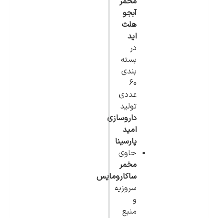
مخمر
آبجو
هلث
اید
در
بسته
بندی
60
عددی
تولید
داروسازی
امید
پارسینا
حاوی
مخمر
ساکارومایس
سروزیه
و
منبع