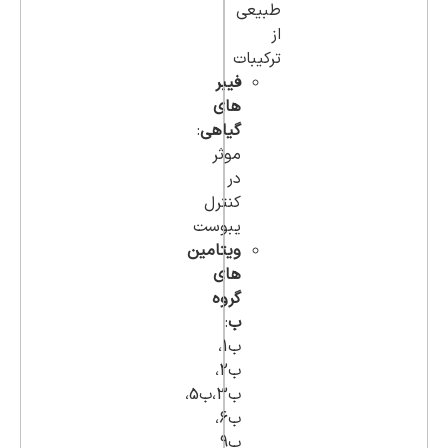
طبیعی
از
ترکیبات
فیبر
های
گیاهی
:
موثر
در
کنترل
یبوست
ویتامین
های
گروه
ب
:
ب1،
ب2،
ب3،ب5،
ب6،
ب9