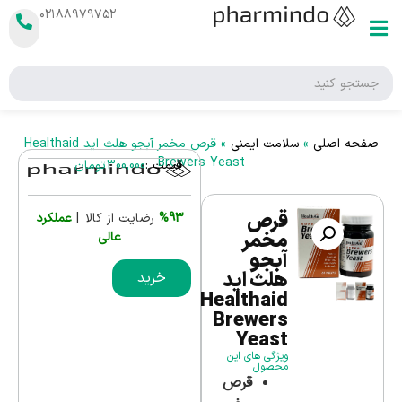
۰۲۱۸۸۹۷۹۷۵۲
صفحه اصلی
»
سلامت ایمنی
»
قرص مخمر آبجو هلث اید Healthaid
Brewers Yeast
قیمت :
300,000
تومان
قرص
%93
رضایت از کالا |
عملکرد
مخمر
عالی
آبجو
هلث اید
خرید
Healthaid
Brewers
Yeast
ویژگی های این
محصول
قرص