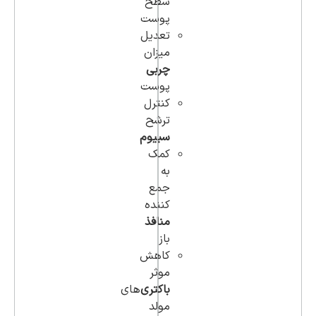
سطح
پوست
تعدیل
میزان
چربی
پوست
کنترل
ترشح
سبیوم
کمک
به
جمع
کننده
منافذ
باز
کاهش
موثر
باکتری‌
های
مولد