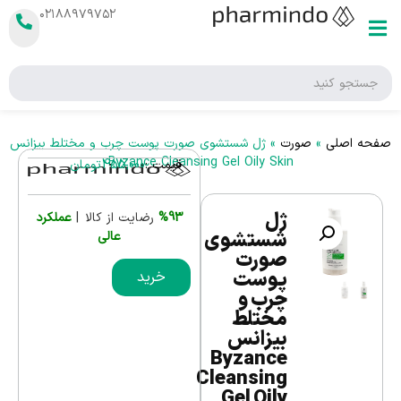
۰۲۱۸۸۹۷۹۷۵۲
صفحه اصلی
»
صورت
»
ژل شستشوی صورت پوست چرب و مختلط بیزانس
Byzance Cleansing Gel Oily Skin
قیمت :
455,000
تومان
ژل
%93
رضایت از کالا |
عملکرد
شستشوی
عالی
صورت
پوست
خرید
چرب و
مختلط
بیزانس
Byzance
Cleansing
Gel Oily