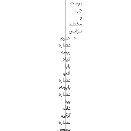
پوست
چرب
و
مختلط
بیزانس
حاوی:
عصاره
ریشه
گیاه
بابا
آدم
،
عصاره
بابونه
،
عصاره
بید
علف
کرکی
،
عصاره
سبوس