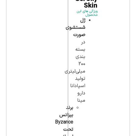
Skin
ویژگی های این
محصول
ژل
شستشوی
صورت
در
بسته
بندی
200
میلی‌لیتری
تولید
اسپادانا
دارو
مینا
برند
بیزانس
Byzance
تحت