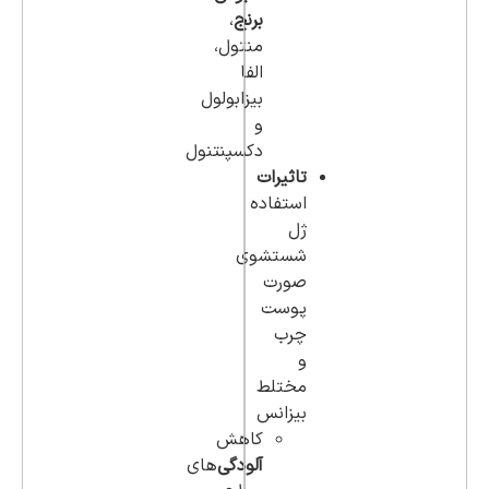
برنج
،
منتول،
الفا
بیزابولول
و
دکسپنتنول
تاثیرات
استفاده
ژل
شستشوی
صورت
پوست
چرب
و
مختلط
بیزانس
کاهش
آلودگی‌
های