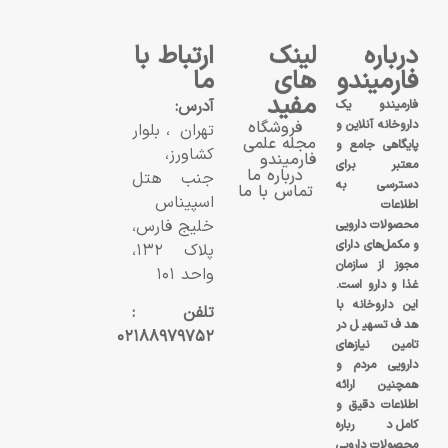
درباره
لینک
ارتباط با
فارمیندو
های
ما
مفید
آدرس:
فارمیندو یک
داروخانه آنلاین و
فروشگاه
تهران، بلوار
مجله علمی
پایگاهی جامع و
کشاورز،
فارمیندو
معتبر برای
درباره ما
جنب هتل
دسترسی به
تماس با ما
اسپیناس
اطلاعات
خلیج فارس،
محصولات دارویی
و مکمل‌های دارای
پلاک ۱۳۲،
مجوز از سازمان
واحد ۱۰۱
غذا و دارو است.
این داروخانه با
تلفن :
هدف تسهیل در
۰۲۱۸۸۹۷۹۷۵۲
تامین نیازهای
دارویی مردم و
همچنین ارائه
اطلاعات دقیق و
کامل درباره
محصولات دارویی