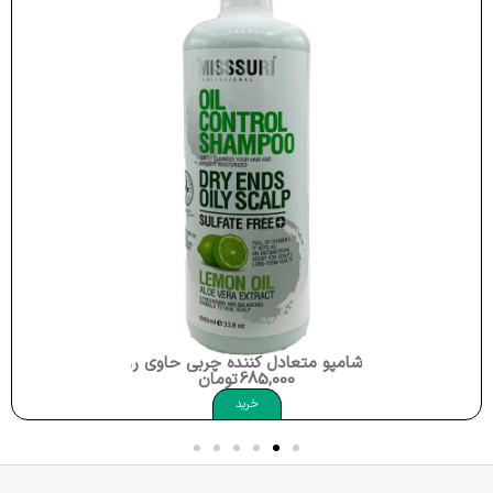
شامپو متعادل کننده چربی حاوی روغن لیمو عصاره آلوئه ورا 1000 میلی لیتر میسوری Dry Ends Oily Scalp Lemon Oil Misssuri
685,000
تومان
خرید