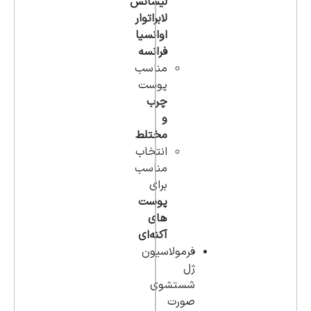
لیسانس
لابراتوار
اوانسیا
فرانسه
مناسب
پوست
چرب
و
مختلط
انتخاب
مناسب
برای
پوست
های
آکنه‌ای
فرمولاسیون
ژل
شستشوی
صورت