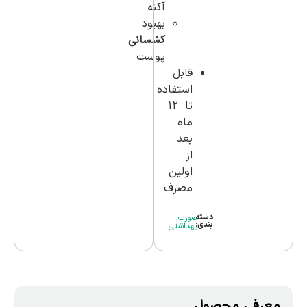
آکنه
بهبود
کشسانی
پوست
قابل
استفاده
تا 12
ماه
بعد
از
اولین
مصرف
دسته
صورت
,
بندی:
بهداشتی
معرفی محصول