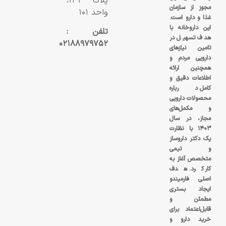
پلاک ۱۳۲،
مجوز از سازمان
واحد ۱۰۱
غذا و دارو است.
این داروخانه با
تلفن :
هدف تسهیل در
۰۲۱۸۸۹۷۹۷۵۲
تامین نیازهای
دارویی مردم و
همچنین ارائه
اطلاعات دقیق و
کامل درباره
محصولات دارویی
و مکمل‌های
مجاز، در سال
۱۴۰۳ با نظارت
یک دکتر داروساز
و تیمی
متخصص آغاز به
کار کرد. هدف
اصلی فارمیندو
ایجاد بستری
مطمئن و
قابل‌اعتماد برای
خرید دارو و