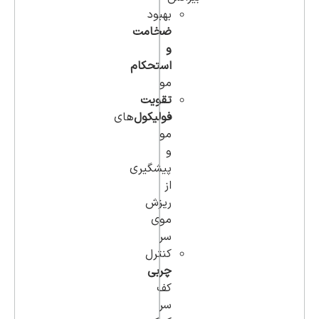
بهبود
ضخامت
و
استحکام
مو
تقویت
فولیکول‌
های
مو
و
پیشگیری
از
ریزش
موی
سر
کنترل
چربی
کف
سر