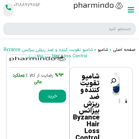
۰۲۱۸۸۹۷۹۷۵۲
صفحه اصلی
»
شامپو
»
شامپو تقویت کننده و ضد ریزش بیزانس Byzance
Hair Loss Control
قیمت :
995,000
تومان
شامپو
%93
رضایت از کالا |
عملکرد
تقویت
عالی
کننده و
ضد
خرید
ریزش
بیزانس
Byzance
Hair
Loss
Control