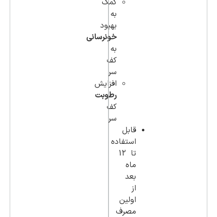
کمک
به
بهبود
خونرسانی
به
کف
سر
افزایش
رطوبت
کف
سر
قابل
استفاده
تا 12
ماه
بعد
از
اولین
مصرف