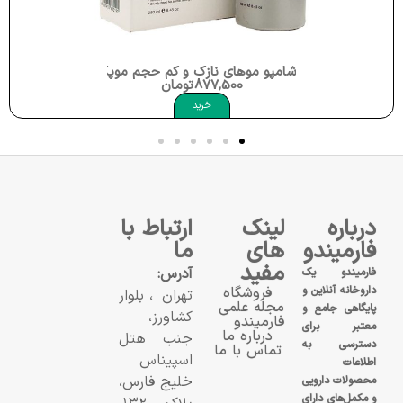
شامپو موهای چرب حاوی عصاره گریپ فروت و قهوه سبز توضیحات شامپو 1000میلی لیتر میسوری 
745,000
تومان
خرید
درباره
لینک
ارتباط با
فارمیندو
های
ما
مفید
آدرس:
فارمیندو یک
داروخانه آنلاین و
فروشگاه
تهران، بلوار
مجله علمی
پایگاهی جامع و
کشاورز،
فارمیندو
معتبر برای
درباره ما
جنب هتل
دسترسی به
تماس با ما
اسپیناس
اطلاعات
خلیج فارس،
محصولات دارویی
و مکمل‌های دارای