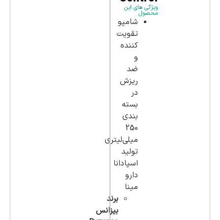
ویژگی های این
محصول
شامپو
تقویت
کننده
و
ضد
ریزش
در
بسته
بندی
250
میلی‌لیتری
تولید
اسپادانا
دارو
مینا
برند
بیزانس