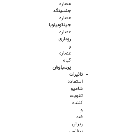
عصاره
جنسینگ
،
عصاره
جینکوبیلوبا
،
عصاره
رزماری
و
عصاره
گیاه
پرسیاوش
تاثیرات
استفاده
شامپو
تقویت
کننده
و
ضد
ریزش
بیزانس