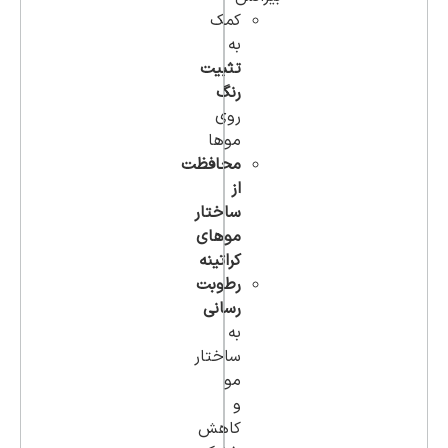
کمک
به
تثبیت
رنگ
روی
موها
محافظت
از
ساختار
موهای
کراتینه
رطوبت
رسانی
به
ساختار
مو
و
کاهش