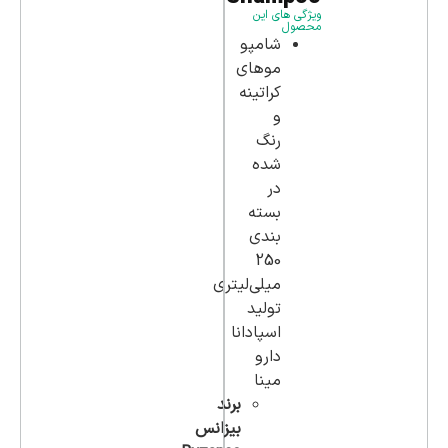
ویژگی های این
محصول
شامپو
موهای
کراتینه
و
رنگ
شده
در
بسته
بندی
250
میلی‌لیتری
تولید
اسپادانا
دارو
مینا
برند
بیزانس