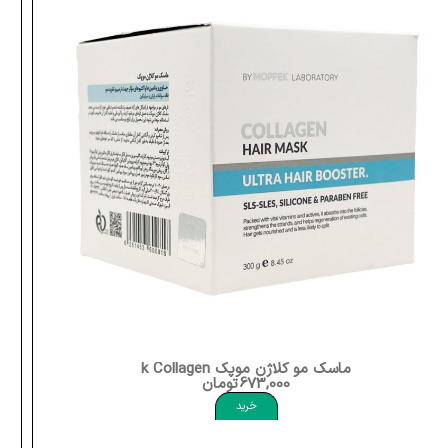
شامپو متعادل کننده چربی موپک Moppek Oil Control Shampoo Oily Scalp Dry Ends
837,000
تومان
خرید