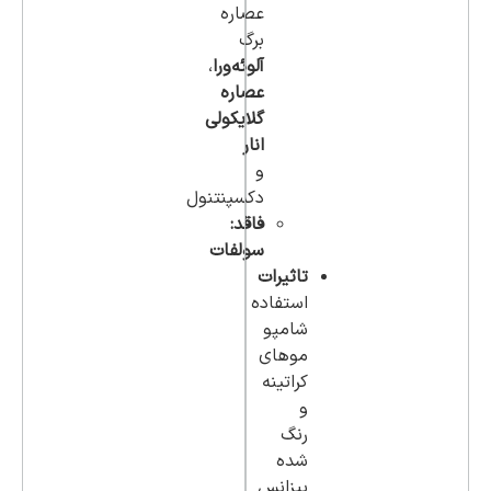
عصاره
برگ
آلوئه‌ورا
،
عصاره
گلایکولی
انار
و
دکسپنتنول
فاقد:
سولفات
تاثیرات
استفاده
شامپو
موهای
کراتینه
و
رنگ
شده
بیزانس