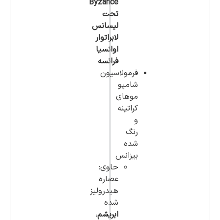
Byzance
تحت
لیسانس
لابراتوار
اوانسیا
فرانسه
فرمولاسیون
شامپو
موهای
کراتینه
و
رنگ
شده
بیزانس
حاوی:
عصاره
هیدرولیز
شده
ابریشم
،