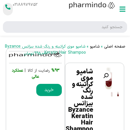
۰۲۱۸۸۹۷۹۷۵۲
صفحه اصلی
»
شامپو
»
شامپو موی کراتینه و رنگ شده بیزانس Byzance
Keratin Hair Shampoo
قیمت :
995,000
تومان
شامپو
%93
رضایت از کالا |
عملکرد
موی
عالی
کراتینه و
رنگ
خرید
شده
بیزانس
Byzance
Keratin
Hair
Shampoo