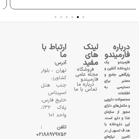
درباره
لینک
ارتباط با
فارمیندو
های
ما
مفید
آدرس:
فارمیندو یک
داروخانه آنلاین و
فروشگاه
تهران، بلوار
مجله علمی
پایگاهی جامع و
کشاورز،
فارمیندو
معتبر برای
درباره ما
جنب هتل
دسترسی به
تماس با ما
اسپیناس
اطلاعات
خلیج فارس،
محصولات دارویی
و مکمل‌های دارای
پلاک ۱۳۲،
مجوز از سازمان
واحد ۱۰۱
غذا و دارو است.
این داروخانه با
تلفن :
هدف تسهیل در
۰۲۱۸۸۹۷۹۷۵۲
تامین نیازهای