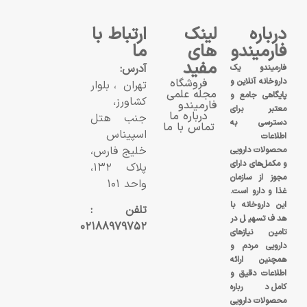
درباره
لینک
ارتباط با
فارمیندو
های
ما
مفید
آدرس:
فارمیندو یک
داروخانه آنلاین و
فروشگاه
تهران، بلوار
مجله علمی
پایگاهی جامع و
کشاورز،
فارمیندو
معتبر برای
درباره ما
جنب هتل
دسترسی به
تماس با ما
اسپیناس
اطلاعات
خلیج فارس،
محصولات دارویی
و مکمل‌های دارای
پلاک ۱۳۲،
مجوز از سازمان
واحد ۱۰۱
غذا و دارو است.
این داروخانه با
تلفن :
هدف تسهیل در
۰۲۱۸۸۹۷۹۷۵۲
تامین نیازهای
دارویی مردم و
همچنین ارائه
اطلاعات دقیق و
کامل درباره
محصولات دارویی