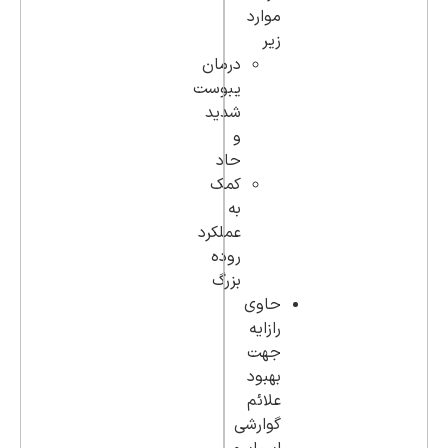
موارد
زیر
درمان
یبوست
شدید
و
حاد
کمک
به
عملکرد
روده
بزرگ
حاوی
رازایه
جهت
بهبود
علائم
گوارشی