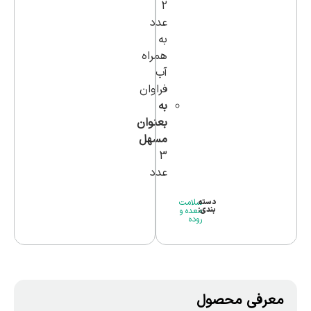
2
عدد
به
همراه
آب
فراوان
به
بعنوان
مسهل
3
عدد
دسته
سلامت
بندی:
معده و
روده
معرفی محصول