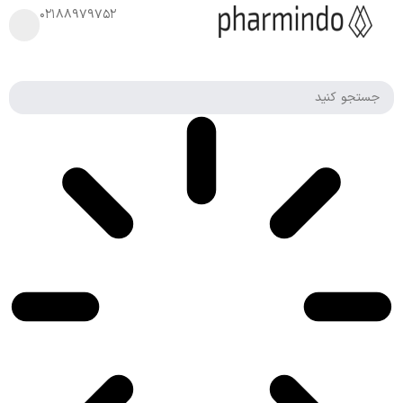
۰۲۱۸۸۹۷۹۷۵۲
صفحه اصلی
»
سلامت معده و روده
»
قرص سی لاکس 25 عددی دینه C-
lax Box 25
قیمت :
200,000
تومان
قرص
%93
رضایت از کالا |
عملکرد
سی
عالی
لاکس
25
خرید
عددی
دینه C-
lax Box
25
ویژگی های این
محصول