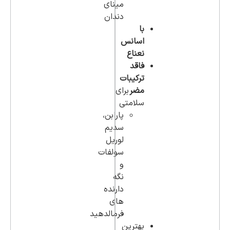
مینای
دندان
با
اسانس
نعناع
فاقد
ترکیبات
مضر
برای
سلامتی
پارابن،
سدیم
لوریل
سولفات
و
نگه
دارنده
های
فرمالدهید
بهترین