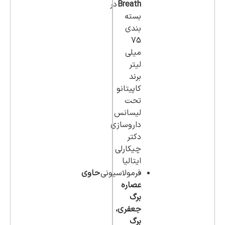
Breath
در
بسته
بندی
75
میلی
لیتر
برند
کاپیتانو
تحت
لیسانس
داروسازی
دکتر
چیکارلی
ایتالیا
فرمولاسیونی
حاوی
عصاره
برگ
جعفری،
برگ