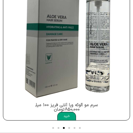
سرم دو فاز گره باز کن و حجم دهنده 250 میلی لیتر موپک Moppek 2Phase Conditioner
367,000
تومان
خرید