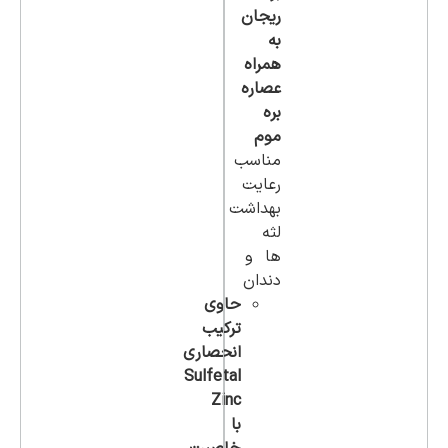
ریجان
به
همراه
عصاره
بره
موم
مناسب
رعایت
بهداشت
لثه
ها و
دندان
حاوی
ترکیب
انحصاری
Sulfetal
Zinc
با