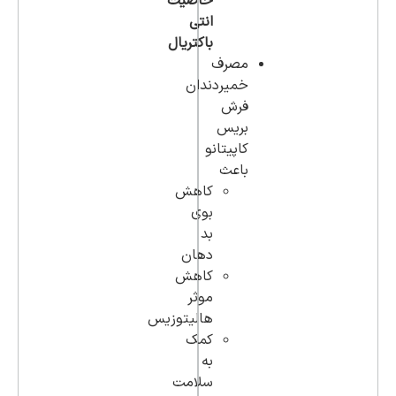
خاصیت
انتی
باکتریال
مصرف
خمیردندان
فرش
بریس
کاپیتانو
باعث
کاهش
بوی
بد
دهان
کاهش
موثر
هالیتوزیس
کمک
به
سلامت