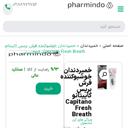
۰۲۱۸۸۹۷۹۷۵۲
صفحه اصلی
»
خمیردندان
»
خمیردندان خوشبوکننده فرش بریس کاپیتانو
Capitano Fresh Breath
قیمت :
356,000
تومان
خمیردندان
%93
رضایت از کالا |
عملکرد
خوشبوکننده
عالی
فرش
بریس
خرید
کاپیتانو
Capitano
Fresh
Breath
ویژگی های این
محصول