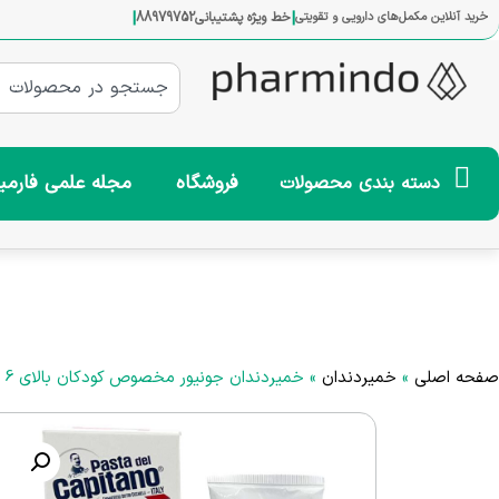
|
|
خرید آنلاین مکمل‌های دارویی و تقویتی
خط ویژه پشتیبانی
88979752
فروشگاه
مجله علمی فارمی
دسته بندی محصولات
صفحه اصلی
»
خمیردندان
»
خمیردندان جونیور مخصوص کودکان بالای 6 سال 75 میلی لیتر کاپیتانو Capitano Toothpaste Junior +6