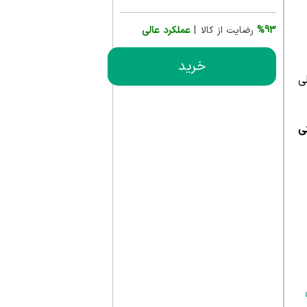
%93
رضایت از کالا |
عملکرد عالی
خرید
ی
 انتی