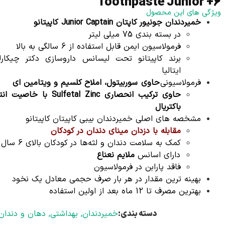
Toothpaste Junior +6
ویژگی های این محصول
خمیردندان جونیور کاپتان Junior Captain کاپیتانو
در بسته بندی 75 میلی لیتر
فرمولاسیون ایمن قابل استفاده از 6 سالگی به بالا
برند کاپیتانو تحت لیسانس داروسازی دکتر چیکارل
ایتالیا
فرمولاسیونی
حاوی سوربیتول، املاح کلسیم و ویتامین ای
حاوی ترکیب انحصاری Sulfetal Zinc با خاصیت
باکتریال
مشخصه های اصلی خمیردندان بیبی کاپیتان کاپیتانو
مقابله با دزدان مینای دندان در کودکان
کمک به سلامت دندان و لثه‌ها در کودکان بالای 6 سال
دارای اسانس
ملایم نعناع
فاقد پارابن در فرمولاسیون
بهینه ترین مقدار در هر بار صرف حجمی معادل یک نخود
بهترین مصرف تا 12 ماه بعد از اولین استفاده
دسته بندی:
خمیردندان
,
بهداشتی
,
دهان و دندان