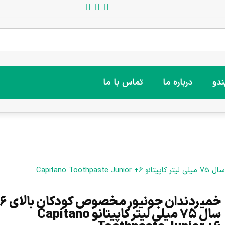
ندو
درباره ما
تماس با ما
خمیردندان جونیور مخصوص کودکان بالا
سال 75 میلی لیتر کاپیتانو Capitano