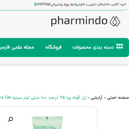
|
|
خرید آنلاین مکمل‌های دارویی و تقویتی
خط ویژه پشتیبانی
88979752
فروشگاه
مجله علمی فارمی
دسته بندی محصولات
صفحه اصلی
»
آرایشی
»
ژل آلوئه ورا 95 درصد 100 میلی لیتر سینره Cinere Aloe Vera Gel