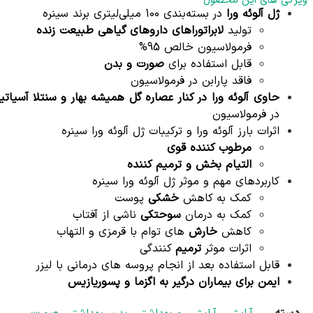
ویژگی های این محصول
ژل آلوئه ورا
در بسته‌بندی 100 میلی‌لیتری برند سینره
تولید
لابراتوراهای داروهای گیاهی طبیعت زنده
فرمولاسیون خالص 95%
قابل استفاده برای
صورت و بدن
فاقد پارابن در فرمولاسیون
حاوی آلوئه ورا در کنار عصاره گل همیشه بهار و سنتلا آسیاتیک
در فرمولاسیون
اثرات بارز آلوئه ورا و ترکیبات ژل آلوئه ورا سینره
مرطوب کننده قوی
التیام بخش و ترمیم کننده
کاربردهای مهم و موثر ژل آلوئه ورا سینره
کمک به کاهش
خشکی
پوست
کمک به درمان
سوحتکی
ناشی از آفتاب
کاهش
خارش
های توام با قرمزی و التهاب
اثرات موثر
ترمیم
کنندگی
قابل استفاده بعد از انجام پروسه های درمانی با لیزر
ایمن برای بیماران درگیر به اگزما و پسوریازیس