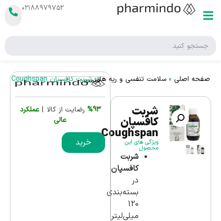
۰۲۱۸۸۹۷۹۷۵۲
صفحه اصلی
»
سلامت تنفسی و ریه ها
»
شربت کافسپان Coughspan
قیمت :
شربت
%93
رضایت از کالا |
عملکرد
کافسپان
عالی
Coughspan
خرید
ویژگی های این
محصول
شربت
کافسپان
در
بسته‌بندی
120
میلی‌لیتر