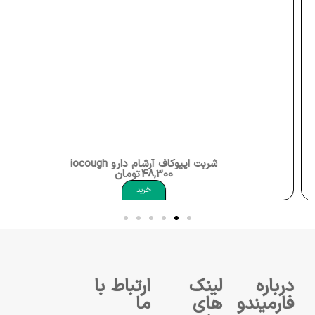
شربت اپیوکاف آرشام دارو Opiocough
48,300
تومان
خرید
درباره
لینک
ارتباط با
فارمیندو
های
ما