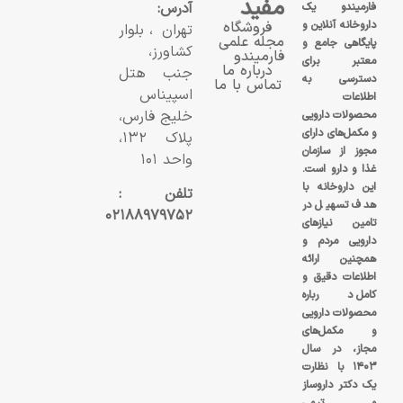
مفید
آدرس:
فارمیندو یک
داروخانه آنلاین و
فروشگاه
تهران، بلوار
مجله علمی
پایگاهی جامع و
کشاورز،
فارمیندو
معتبر برای
درباره ما
جنب هتل
دسترسی به
تماس با ما
اسپیناس
اطلاعات
خلیج فارس،
محصولات دارویی
و مکمل‌های دارای
پلاک ۱۳۲،
مجوز از سازمان
واحد ۱۰۱
غذا و دارو است.
این داروخانه با
تلفن :
هدف تسهیل در
۰۲۱۸۸۹۷۹۷۵۲
تامین نیازهای
دارویی مردم و
همچنین ارائه
اطلاعات دقیق و
کامل درباره
محصولات دارویی
و مکمل‌های
مجاز، در سال
۱۴۰۳ با نظارت
یک دکتر داروساز
و تیمی