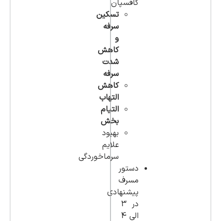
کافسپان
تسکین
سرفه
و
کاهش
شدت
سرفه
کاهش
التهاب
التیام
بخش
بهبود
علایم
سرماخوردگی
دستور
مسرف
پیشنهادی
در 3
الی 4