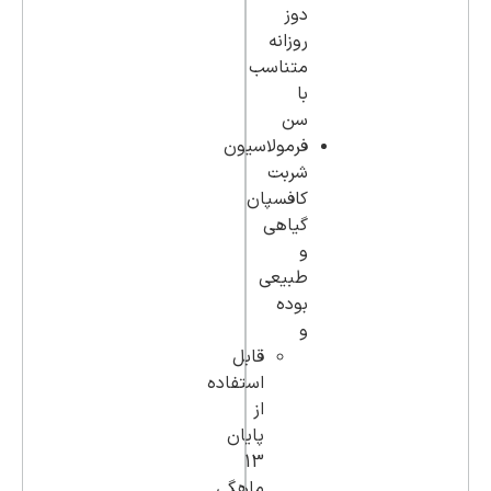
دوز
روزانه
متناسب
با
سن
فرمولاسیون
شربت
کافسپان
گیاهی
و
طبیعی
بوده
و
قابل
استفاده
از
پایان
13
ماهگی