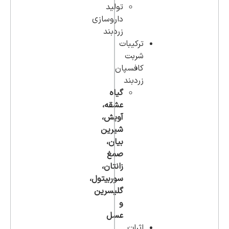
تولید
داروسازی
زردبند
ترکیبات
شربت
کافسپان
زردبند
گیاه
عشقه،
آویش،
شیرین
بیان،
صمغ
زانتان،
سوربیتول،
گلیسرین
و
عسل
اثرات