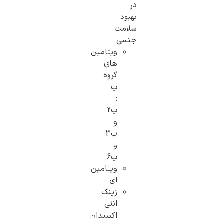
در
بهبود
سلامت
جنسی
ویتامین
های
گروه
ب
:
ب2
و
ب3
و
ب6
ویتامین
ای
زینک
انتی
اکسیدان