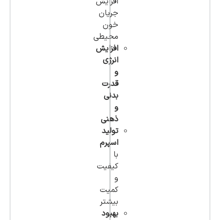
افزایش
جریان
خون
محیطی
افزایش
انرژی
و
قدرت
بدنی
و
ذهنی
تولید
اسپرم
با
کیفیت
و
کمیت
بیشتر
بهبود