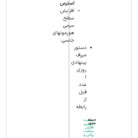
استرس
افزایش
سطح
سرمی
هورمونهای
جنسی
دستور
مپزف
پینهادی
روزی
1
عدد
قبل
از
رابطه
دسته
سلامت
بندی:
جنسی
,
آقایان
,
سلامت
روانی و