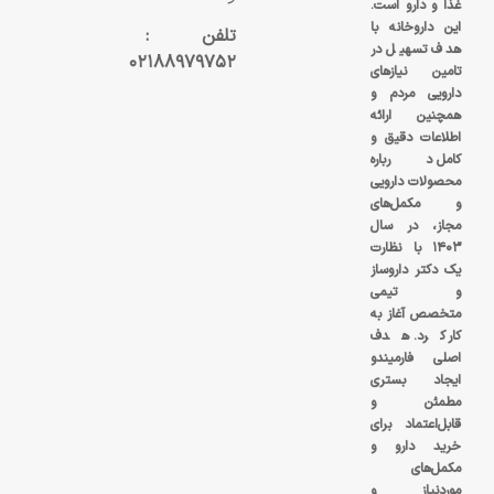
غذا و دارو است.
این داروخانه با
تلفن :
هدف تسهیل در
۰۲۱۸۸۹۷۹۷۵۲
تامین نیازهای
دارویی مردم و
همچنین ارائه
اطلاعات دقیق و
کامل درباره
محصولات دارویی
و مکمل‌های
مجاز، در سال
۱۴۰۳ با نظارت
یک دکتر داروساز
و تیمی
متخصص آغاز به
کار کرد. هدف
اصلی فارمیندو
ایجاد بستری
مطمئن و
قابل‌اعتماد برای
خرید دارو و
مکمل‌های
موردنیاز و