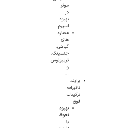
موثر
در
بهبود
اسپرم
عصاره
های
گیاهی:
جنسینگ،
تریبولوس
و
...
برایند
تاثیرات
ترکیبات
فوق
بهبود
نعوظ
با