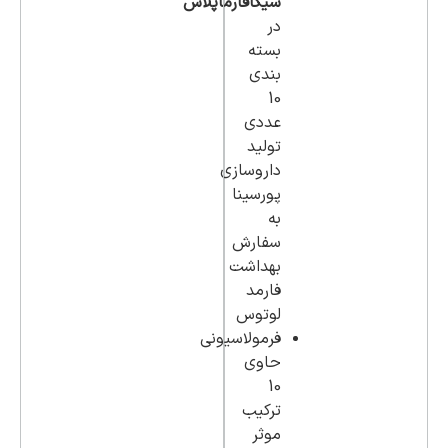
سیکافارماپلاس
در
بسته
بندی
10
عددی
تولید
داروسازی
پورسینا
به
سفارش
بهداشت
فارمد
لوتوس
فرمولاسیونی
حاوی
10
ترکیب
موثر