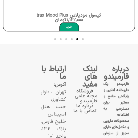
کپسول مودپلاس Nutrax Mood Plus
1,122,000
تومان
خرید
درباره
لینک
ارتباط با
فارمیندو
های
ما
مفید
آدرس:
فارمیندو یک
داروخانه آنلاین و
فروشگاه
تهران، بلوار
مجله علمی
پایگاهی جامع و
کشاورز،
فارمیندو
معتبر برای
درباره ما
جنب هتل
دسترسی به
تماس با ما
اسپیناس
اطلاعات
خلیج فارس،
محصولات دارویی
و مکمل‌های دارای
پلاک ۱۳۲،
مجوز از سازمان
واحد ۱۰۱