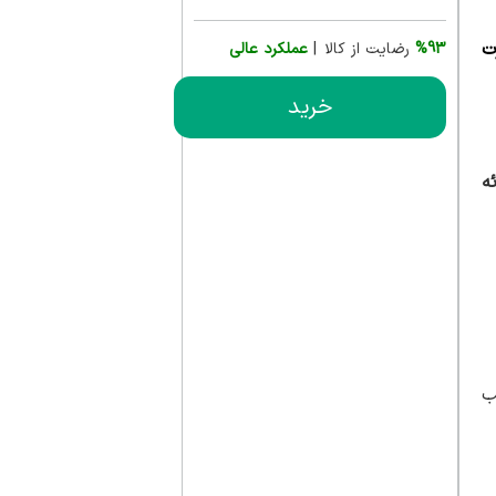
%93
رضایت از کالا |
عملکرد عالی
خرید
ئه
ب