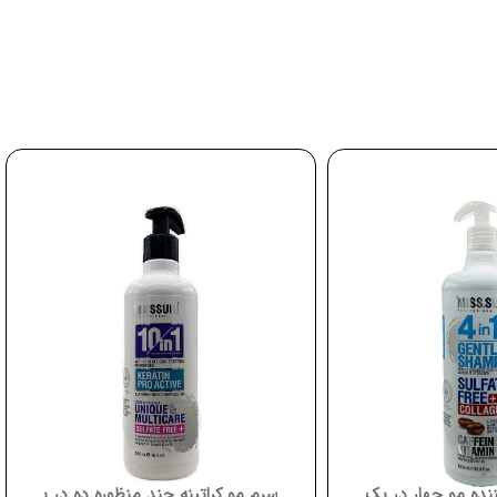
 با کلاژن و کافئین 1000 میلی لیتر میلی لیتر میسوری 4in1 Gentle Shampoo Caffeine B5 Misssuri
سرم مو کراتینه چند منظوره ده در یک میسوری suri 10 in 1 Keratin Proactive