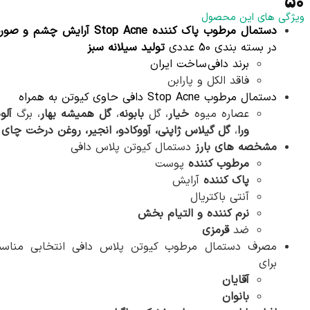
50
ویژگی های این محصول
دستمال مرطوب پاک کننده Stop Acne آرایش چشم و صورت
در بسته بندی 50 عددی
تولید سیلانه سبز
برند دافی ساخت ایران
فاقد الکل و پارابن
دستمال مرطوب Stop Acne دافی حاوی کیوتن به همراه
عصاره میوه
خیار
، گل
بابونه
،
گل همیشه بهار
،‌ برگ
آلو
ورا
،‌
گل گیلاس ژاپنی،‌ آووکادو، انجیر،‌ روغن درخت چای
مشخصه های بارز
دستمال کیوتن پلاس دافی
مرطوب کننده
پوست
پاک کننده
آرایش
آنتی باکتریال
نرم کننده و التیام بخش
ضد
قرمزی
مصرف دستمال مرطوب کیوتن پلاس دافی انتخابی مناس
برای
آقایان
بانوان