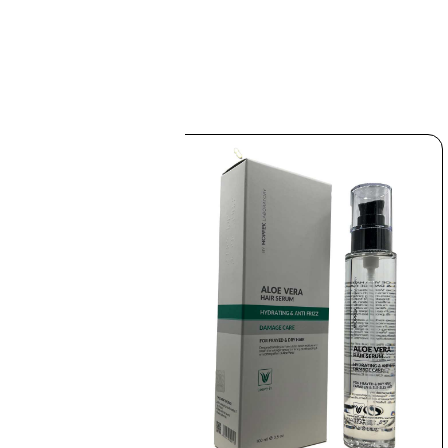
اسپری گره باز کن و آبرسان موپک urizing Conditioner
Miss