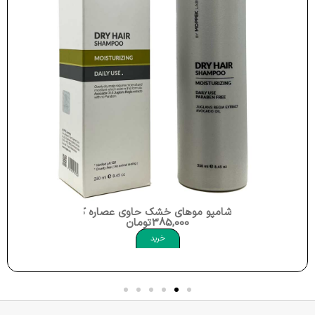
شامپو موهای خشک حاوی عصاره گردو و روغن آووکادو 250 میلی لیترموپک ry Hair Shampoo Moppek
385,000
تومان
خرید