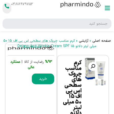
۰۲۱۸۸۹۷۹۷۵۲
صفحه اصلی
»
آرایشی
»
کرم مناسب چروک های سطحی اس پی اف 15 50
میلی لیتر دلانو Delano Anti Wrinkle Cream SPF 15
قیمت :
500,000
تومان
کرم
%93
رضایت از کالا |
عملکرد
مناسب
عالی
چروک
های
خرید
سطحی
اس پی
اف 15
50 میلی
لیتر
دلانو