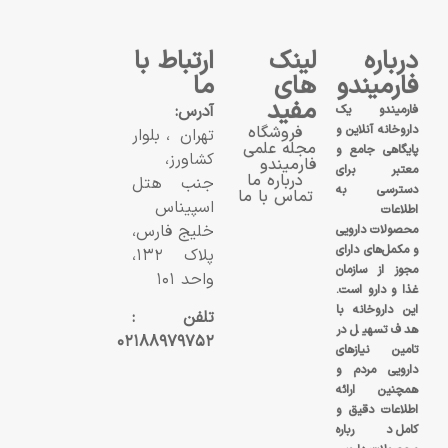
درباره
لینک
ارتباط با
فارمیندو
های
ما
مفید
آدرس:
فارمیندو یک
داروخانه آنلاین و
فروشگاه
تهران، بلوار
مجله علمی
پایگاهی جامع و
کشاورز،
فارمیندو
معتبر برای
درباره ما
جنب هتل
دسترسی به
تماس با ما
اسپیناس
اطلاعات
خلیج فارس،
محصولات دارویی
و مکمل‌های دارای
پلاک ۱۳۲،
مجوز از سازمان
واحد ۱۰۱
غذا و دارو است.
این داروخانه با
تلفن :
هدف تسهیل در
۰۲۱۸۸۹۷۹۷۵۲
تامین نیازهای
دارویی مردم و
همچنین ارائه
اطلاعات دقیق و
کامل درباره