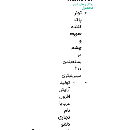
ویژگی های این
محصول
تونر
پاک
کننده
صورت
و
چشم
در
بسته‌بندی
200
میلی‌لیتری
تولید
آرایش
افزون
غرب
با
نام
تجاری
دلانو