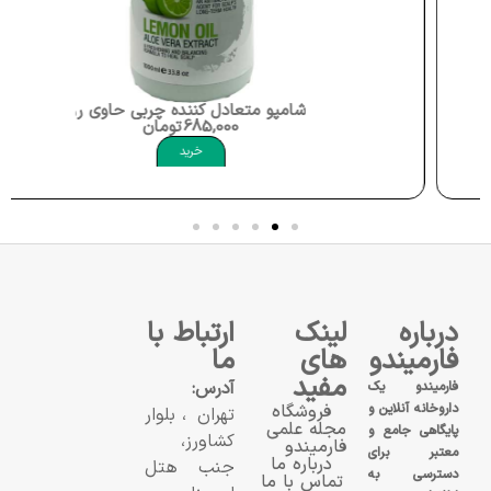
شامپو متعادل کننده چربی حاوی روغن لیمو عصاره آلوئه ورا 1000 میلی لیتر میسوری Dry Ends Oily Scalp Lemon Oil Misssuri
685,000
تومان
ک Oily Hair Shampoo Moppek
خرید
درباره
لینک
ارتباط با
فارمیندو
های
ما
مفید
آدرس:
فارمیندو یک
داروخانه آنلاین و
فروشگاه
تهران، بلوار
مجله علمی
پایگاهی جامع و
کشاورز،
فارمیندو
معتبر برای
درباره ما
جنب هتل
دسترسی به
تماس با ما