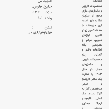
اسپیناس
اطلاعات
خلیج فارس،
محصولات دارویی
و مکمل‌های دارای
پلاک ۱۳۲،
مجوز از سازمان
واحد ۱۰۱
غذا و دارو است.
این داروخانه با
تلفن :
هدف تسهیل در
۰۲۱۸۸۹۷۹۷۵۲
تامین نیازهای
دارویی مردم و
همچنین ارائه
اطلاعات دقیق و
کامل درباره
محصولات دارویی
و مکمل‌های
مجاز، در سال
۱۴۰۳ با نظارت
یک دکتر داروساز
و تیمی
متخصص آغاز به
کار کرد. هدف
اصلی فارمیندو
ایجاد بستری
مطمئن و