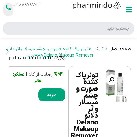
۰۲۱۸۸۹۷۹۷۵۲
صفحه اصلی
»
آرایشی
»
تونر پاک کننده صورت و چشم میسلار واتر دلانو
Delano Makeup Remover
قیمت :
335,000
تومان
تونر پاک
%93
رضایت از کالا |
عملکرد
کننده
عالی
صورت و
چشم
خرید
میسلار
واتر
دلانو
Delano
Makeup
Remover