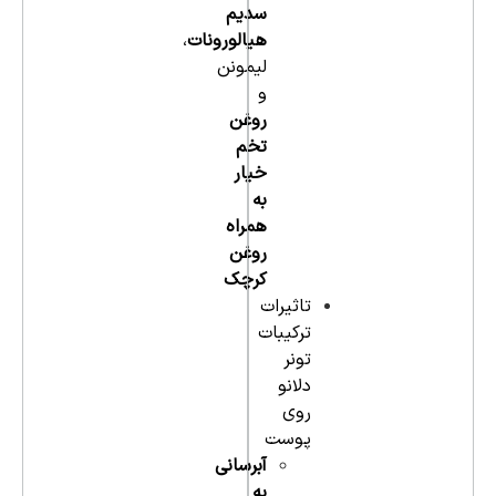
سدیم
هیالورونات
،
لیمونن
و
روغن
تخم
خیار
به
همراه
روغن
کرچک
تاثیرات
ترکیبات
تونر
دلانو
روی
پوست
آبرسانی
به