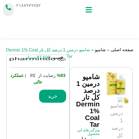
۰۲۱۸۸۹۷۹۷۵۲
صفحه اصلی
»
شامپو
»
شامپو درمین 1 درصد کل تار Dermin 1% Coal
Tar
قیمت :
87,500
تومان
%93
رضایت از کالا |
عملکرد
شامپو
عالی
درمین 1
درصد
خرید
کل تار
Dermin
1%
Coal
Tar
ویژگی های این
محصول