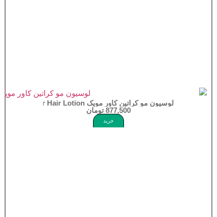
لوسیون مو کراتین کاور موپک Moppek Keratin Cover Hair Lotion
877,500
تومان
خرید