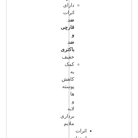
دارای
اثرات
ضد
قارچی
و
ضد
باکتری
خفیف
کمک
به
کاهش
پوسته
ها
و
لایه
برداری
ملایم
اثرات