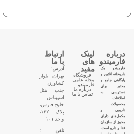
درباره
لینک
ارتباط
فارمیندو
های
با ما
مفید
فارمیندو یک
آدرس:
داروخانه آنلاین و
فروشگاه
تهران، بلوار
مجله علمی
پایگاهی جامع و
کشاورز،
فارمیندو
معتبر برای
درباره ما
جنب هتل
دسترسی به
تماس با ما
اسپیناس
اطلاعات
محصولات
خلیج فارس،
دارویی و
پلاک ۱۳۲،
مکمل‌های دارای
واحد ۱۰۱
مجوز از سازمان
غذا و دارو است.
تلفن :