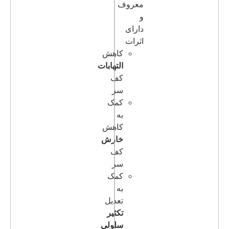
معروف
و
دارای
اثرات
کاهش
التهابات
کف
سر
کمک
به
کاهش
خارش
کف
سر
کمک
به
تعدیل
تکثیر
سلولی