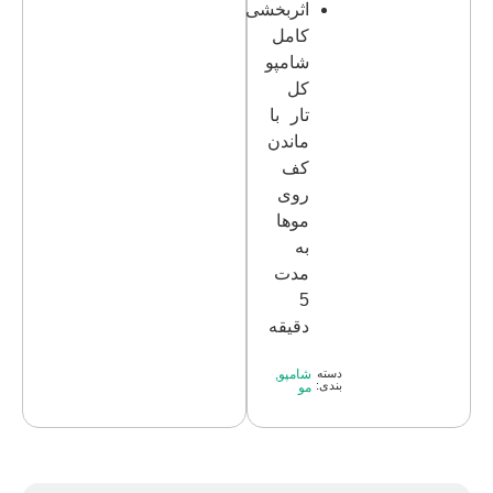
اثربخشی
کامل
شامپو
کل
تار با
ماندن
کف
روی
موها
به
مدت
5
دقیقه
دسته
شامپو
,
بندی:
مو