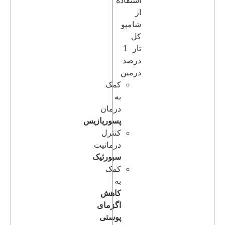
استفاده
از
شامپو
کل
تار 1
درصد
درمین
کمک
به
درمان
پسوریازیس
کنترل
درماتیت
سبورئیک
کمک
به
کاهش
اگزمای
پوستی