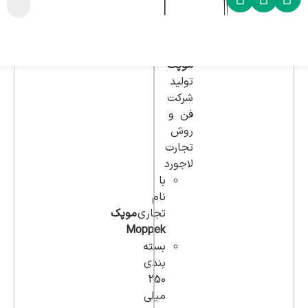
محصول
اسپری
دو
فاز
موپک
تولید
شرکت
فن و
روش
تجارت
لاجورد
با
نام
تجاری
موپک
Moppek
بسته
بندی
250
میلی