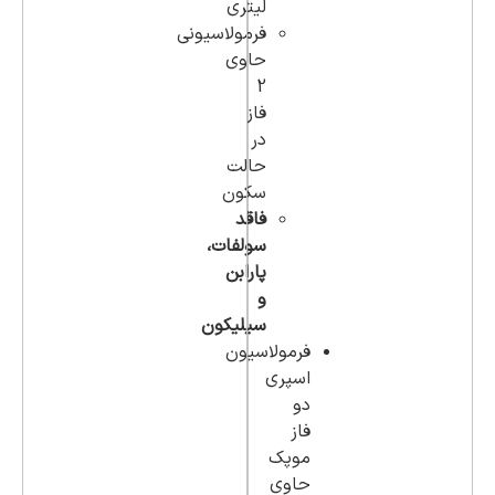
لیتری
فرمولاسیونی
حاوی
2
فاز
در
حالت
سکون
فاقد
سولفات،
پارابن
و
سیلیکون
فرمولاسیون
اسپری
دو
فاز
موپک
حاوی