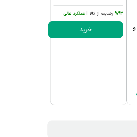
%93
رضایت از کالا |
عملکرد عالی
و
خرید