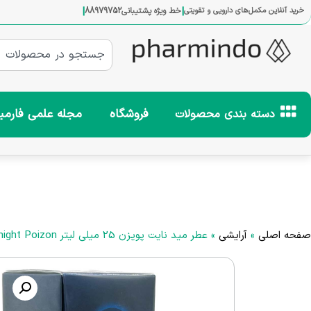
|
|
خرید آنلاین مکمل‌های دارویی و تقویتی
خط ویژه پشتیبانی
88979752
فروشگاه
مجله علمی فارمی
دسته بندی محصولات
صفحه اصلی
»
آرایشی
»
عطر مید نایت پویزن 25 میلی لیتر Midnight Poizon