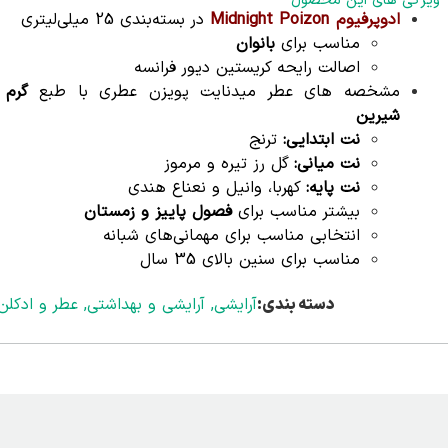
ویژگی های این محصول
ادوپرفیوم Midnight Poizon
در بسته‌بندی 25 میلی‌لیتری
مناسب برای
بانوان
اصالت رایحه کریستین دیور فرانسه
مشخصه های عطر میدنایت پویزن عطری با طبع
گرم 
شیرین
نت ابتدایی:
ترنج
نت میانی:
گل رز تیره و مرموز
نت پایه:
کهربا، وانیل و نعناع هندی
بیشتر مناسب برای
فصول پاییز و زمستان
انتخابی مناسب برای مهمانی‌های شبانه
مناسب برای سنین بالای 35 سال
دسته بندی:
آرایشی
,
آرایشی و بهداشتی
,
عطر و ادکلن