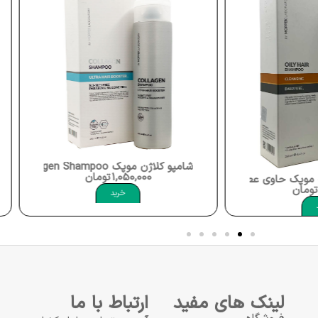
شامپو کلاژن موپک Moppek Collagen Shampoo
1,050,000
تومان
اره گریپ فروت نعناع دشتی و گزنه 250 میلی لیتر موپک Oily Hair Shampoo Moppek
تومان
خرید
لینک های مفید
ارتباط با ما