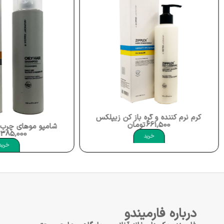
کرم نرم کننده و گره باز کن زیپلکس موپک Moppek Zipplex Hair Conditioner
661,500
تومان
شامپو موهای چرب موپک حاوی عص
385,000
خرید
خرید
درباره فارمیندو