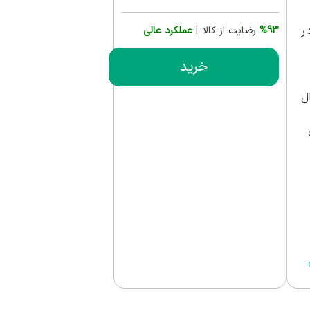
ر
%93
رضایت از کالا |
عملکرد عالی
خرید
ل