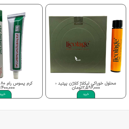
کرم پسوس رام 80 گرمی Psosram Cream
کپسول پیگمنتا Dermex Pigmenta
400,000
تومان
478,400
خرید
خر