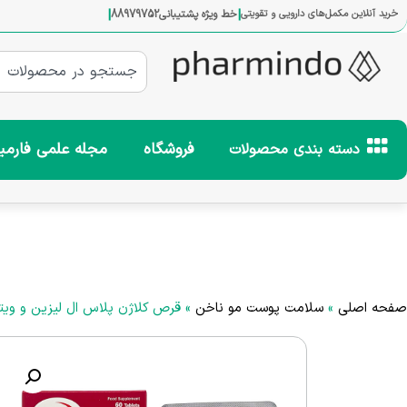
|
|
خرید آنلاین مکمل‌های دارویی و تقویتی
خط ویژه پشتیبانی
88979752
فروشگاه
مجله علمی فارمی
دسته بندی محصولات
صفحه اصلی
»
سلامت پوست مو ناخن
»
قرص کلاژن پلاس ال لیزین و ویتامین ث یورویتال  Vitamin C