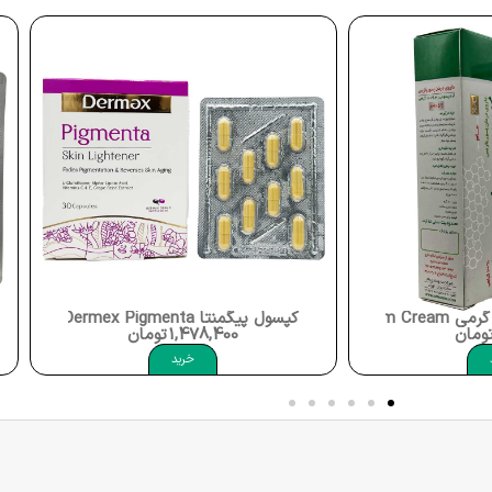
قرص پرفکتیل پلاتینیوم ویتابیوتیکس Vitabiotics Perfectil Platinum
1,
تومان
خرید
ید