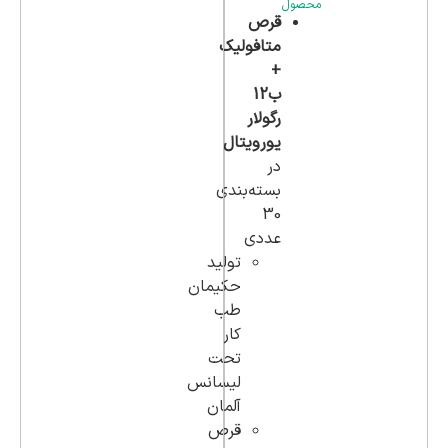
محصول
قرص
متافولیک
+
ب12
رگولار
یورویتال
در
بسته‌بندی
30
عددی
تولید
حکیمان
طب
کار
تحت
لیسانس
آلمان
قرص