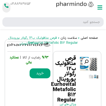
۰۲۱۸۸۹۷۹۷۵۲
صفحه اصلی
»
سلامت زنان
»
قرص متافولیک ب12 رگولار یورویتال
Eurhovital Metafolic B12 Regular
قیمت :
132,000
تومان
قرص
%93
رضایت از کالا |
عملکرد
متافولیک
عالی
ب12
رگولار
خرید
یورویتال
Eurhovital
Metafolic
B12
Regular
ویژگی های این