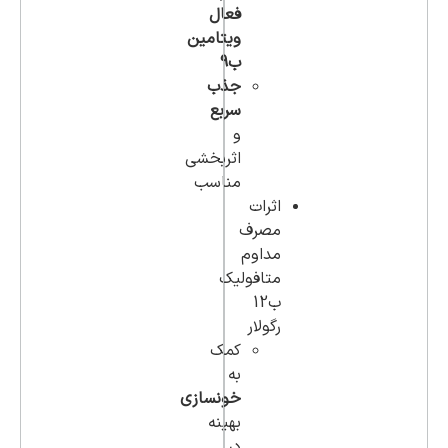
فعال
ویتامین
ب9
جذب
سربع
و
اثربخشی
مناسب
اثرات
مصرف
مداوم
متافولیک
ب12
رگولار
کمک
به
خونسازی
بهینه
در