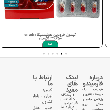
کپسول فرودین هولیستیکا Holistica Ferrodin
439,650
تومان
خرید
درباره
لینک
ارتباط با
فارمیندو
های
ما
مفید
آدرس:
فارمیندو یک
داروخانه آنلاین و
فروشگاه
تهران، بلوار
مجله علمی
پایگاهی جامع و
کشاورز،
فارمیندو
معتبر برای
درباره ما
جنب هتل
دسترسی به