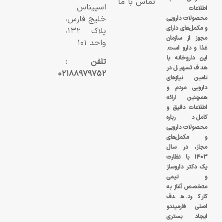
تماس با ما
اسپیناس
اطلاعات
خلیج فارس،
محصولات دارویی
و مکمل‌های دارای
پلاک ۱۳۲،
مجوز از سازمان
واحد ۱۰۱
غذا و دارو است.
این داروخانه با
تلفن :
هدف تسهیل در
۰۲۱۸۸۹۷۹۷۵۲
تامین نیازهای
دارویی مردم و
همچنین ارائه
اطلاعات دقیق و
کامل درباره
محصولات دارویی
و مکمل‌های
مجاز، در سال
۱۴۰۳ با نظارت
یک دکتر داروساز
و تیمی
متخصص آغاز به
کار کرد. هدف
اصلی فارمیندو
ایجاد بستری