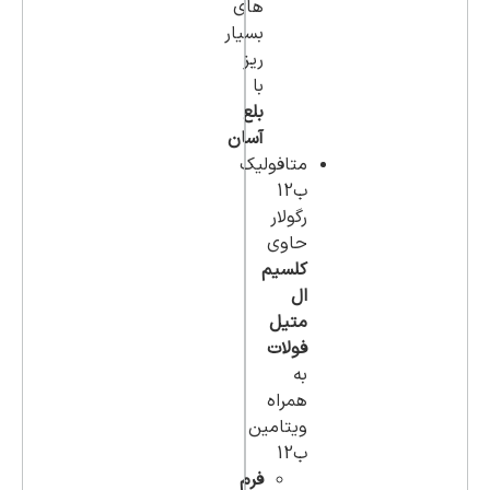
های
بسیار
ریز
با
بلع
آسان
متافولیک
ب12
رگولار
حاوی
کلسیم
ال
متیل
فولات
به
همراه
ویتامین
ب12
فرم