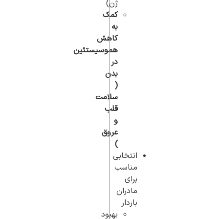
ژن)
کمک
به
کاهش
هموسیستئین
در
بدن
(
سلامت
قلب
و
عروق
)
انتخابی
مناسب
برای
مادران
باردار
بهبود