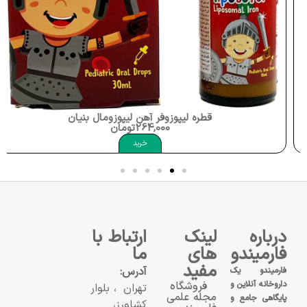
قطره لیپوزوفر آهن لیپوزومال بنیان سلامت کسری Liposofer 30ml BSk
264,000
تومان
خرید
درباره
لینک
ارتباط با
فارمیندو
های
ما
مفید
آدرس:
فارمیندو یک
داروخانه آنلاین و
فروشگاه
تهران، بلوار
مجله علمی
پایگاهی جامع و
کشاورز،