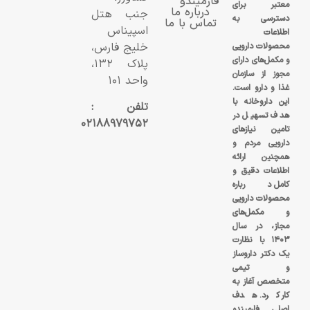
فارمیندو
معتبر برای
درباره ما
جنب هتل
دسترسی به
تماس با ما
اسپیناس
اطلاعات
خلیج فارس،
محصولات دارویی
و مکمل‌های دارای
پلاک ۱۳۲،
مجوز از سازمان
واحد ۱۰۱
غذا و دارو است.
این داروخانه با
تلفن :
هدف تسهیل در
۰۲۱۸۸۹۷۹۷۵۲
تامین نیازهای
دارویی مردم و
همچنین ارائه
اطلاعات دقیق و
کامل درباره
محصولات دارویی
و مکمل‌های
مجاز، در سال
۱۴۰۳ با نظارت
یک دکتر داروساز
و تیمی
متخصص آغاز به
کار کرد. هدف
اصلی فارمیندو