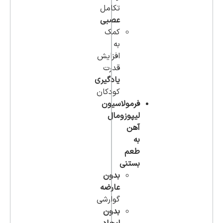
تکامل
عصبی
کمک
به
افزایش
قدرت
یادگیری
کودکان
فرمولاسیون
لیپوزومال
آهن
به
طعم
بستنی
بدون
عارضه
گوارشی
بدون