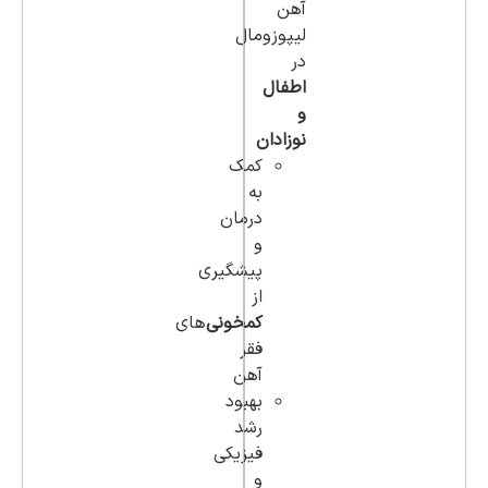
آهن
لیپوزومال
در
اطفال
و
نوزادان
کمک
به
درمان
و
پیشگیری
از
کمخونی‌
های
فقر
آهن
بهبود
رشد
فیزیکی
و