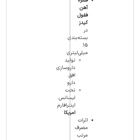
قطره
آهن
ففول
کیدز
در
بسته‌بندی
15
میلی‌لیتری
تولید
داروسازی
افق
دارو
تحت
لیسانس
اینترافارم
امریکا
اثرات
مصرف
مرتب