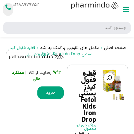
۰۲۱۸۸۹۷۹۷۵۲
صفحه اصلی
»
مکمل های تقویتی و کمک به رشد
»
قطره ففول کیدز
بستنی Fefol Kids Iron Drop
قیمت :
280,000
تومان
قطره
%93
رضایت از کالا |
عملکرد
ففول
عالی
کیدز
بستنی
خرید
Fefol
Kids
Iron
Drop
ویژگی های این
محصول