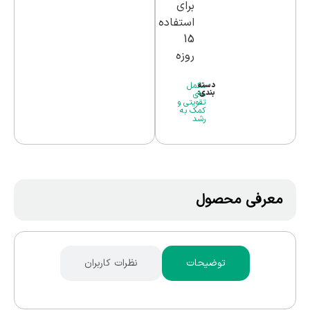
برای
استفاده
15
روزه
دسته
مکمل
بندی:
های
تقویتی و
کمک به
رشد
معرفی محصول
توضیحات
نظرات کاربران