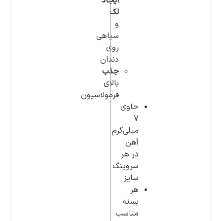
ایجاد
لک
و
سیاهی
روی
دندان
جذب
بالای
فرمولاسیون
حاوی
7
میلی‌گرم
آهن
در هر
سروینگ
سایز
هر
بسته
مناسب