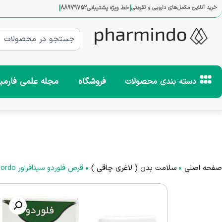
|
|
خرید آنلاین مکمل‌های دارویی و تقویتی
خط ویژه پشتیبانی
88979752
فروشگاه
مجله علمی فارمی
دسته بندی محصولات
صفحه اصلی
»
سلامت بدن ( لاغری چاقی )
»
قرص فلوردو سینافراور Felordo