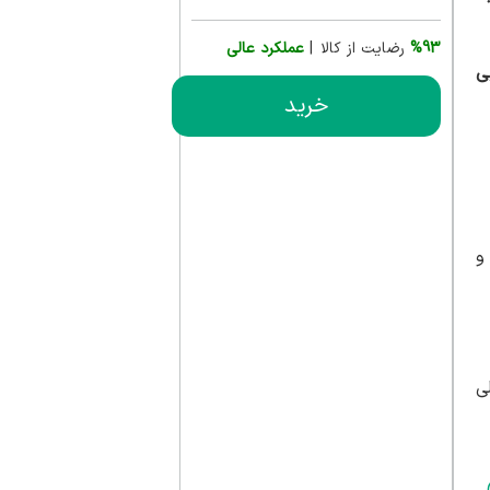
%93
رضایت از کالا |
عملکرد عالی
ی
خرید
ی