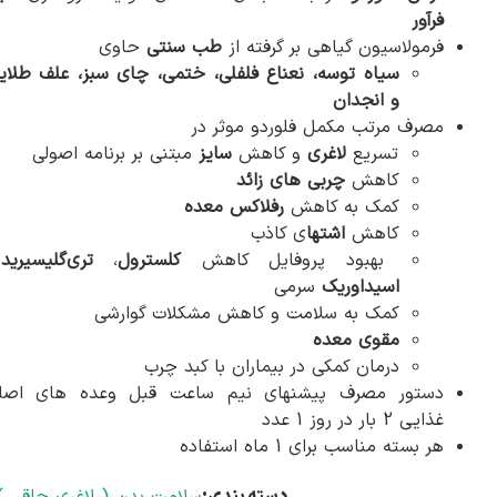
فرآور
فرمولاسیون گیاهی بر گرفته از
طب سنتی
حاوی
سیاه توسه، نعناع فلفلی، ختمی، چای سبز، علف طلای
و انجدان
مصرف مرتب مکمل فلوردو موثر در
تسریع
لاغری
و کاهش
سایز
مبتنی بر برنامه اصولی
کاهش
چربی های زائد
کمک به کاهش
رفلاکس معده
کاهش
اشتها
ی کاذب
بهبود پروفایل کاهش
کلسترول
،
تری‌گلیسیرید
و
اسیداوریک
سرمی
کمک به سلامت و کاهش مشکلات گوارشی
مقوی معده
درمان کمکی در بیماران با کبد چرب
دستور مصرف پیشنهای نیم ساعت قبل وعده های اصل
غذایی 2 بار در روز 1 عدد
هر بسته مناسب برای 1 ماه استفاده
دسته بندی:
سلامت بدن ( لاغری چاقی )