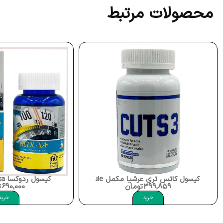
محصولات مرتبط
کپسول کاتس تری عرشیا مکمل Cut3 Capsule
کپسول ردوکسا Nutrax Reduxa
399,859
تومان
690,000
ت
خرید
خرید