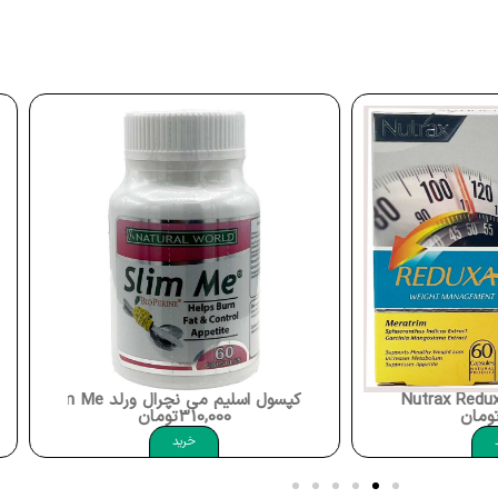
کپسول اسلیم می نچرال ورلد Natural World Slim Me
ومان
310,000
تومان
خرید