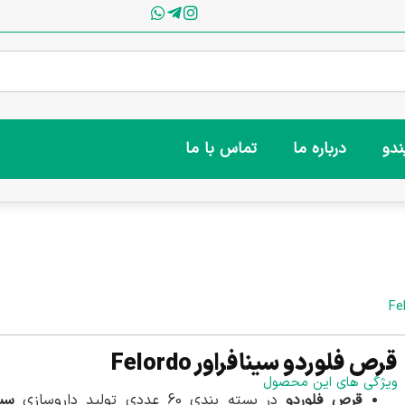
ندو
درباره ما
تماس با ما
قرص فلوردو سینافراور Felordo
ویژگی های این محصول
قرص فلوردو
در بسته بندی 60 عددی تولید داروسازی
سین