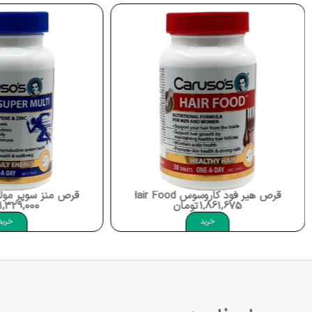
قرص هیر فود کاروسوس Carusos Hair Food
قرص منز سوپر مولتی کاروسوس lti
1,861,675
تومان
1,329,000
خرید
خرید