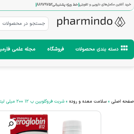
|
|
خرید آنلاین مکمل‌های دارویی و تقویتی
خط ویژه پشتیبانی
88979752
فروشگاه
مجله علمی فارمی
دسته بندی محصولات
صفحه اصلی
»
سلامت معده و روده
»
شربت فروگلوبین ب 12 200 میلی لیتر ویتابیوتیکس Feroglobin B12 Syrup