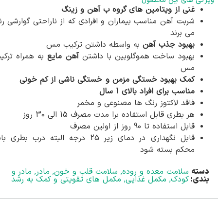
ویژگی های این محصول
غنی از ویتامین های گروه ب‏ آهن و زینگ
شربت آهن مناسب بیماران و افرادی که از ناراحتی گوارشی رن
می برند
بهبود جذب آهن
به واسطه داشتن ترکیب مس
بهبود ساخت هموگلوبین با داشتن
آهن مایع
به همراه ترکی
مس
کمک بهبود خستگی مزمن و خستگی ناشی از کم خونی
مناسب برای افراد بالای 1 سال
فاقد لاکتوز رنگ ها مصنوعی و مخمر
هر بطری قابل استفاده برا مدت مصرف 15 الی 30 روز
قابل استفاده تا 90 روز از اولین مصرف
قابل نگهداری در دمای زیر 25 درجه البته درب بطری ب
محکم بسته شود
دسته
سلامت معده و روده
,
سلامت قلب و خون
,
مادر
,
مادر و
بندی:
کودک
,
مکمل غذایی
,
مکمل های تقویتی و کمک به رشد