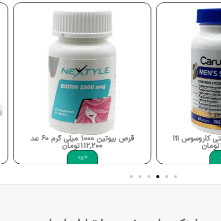
Carusos Men`s Super Mu
قرص بیوتین 1000 میلی گرم 60 عددی نکستایل Nextyle Biotin Tablet
تومان
112,200
تومان
خرید