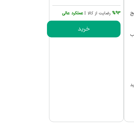
ج
%93
رضایت از کالا |
عملکرد عالی
خرید
ب
اید