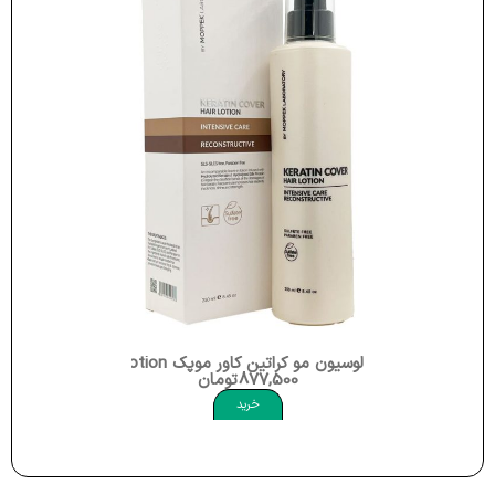
لوسیون مو کراتین کاور موپک Moppek Keratin Cover Hair Lotion
877,500
تومان
خرید