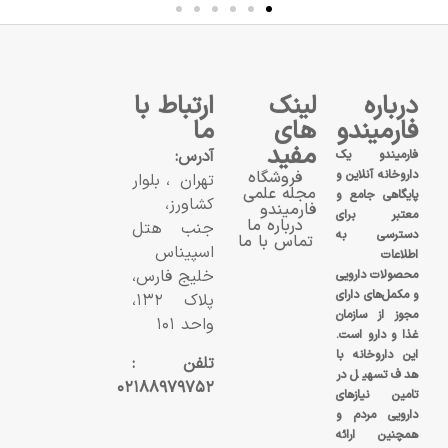
درباره
لینک
ارتباط با
فارمیندو
های
ما
مفید
آدرس:
فارمیندو یک
داروخانه آنلاین و
فروشگاه
تهران، بلوار
مجله علمی
پایگاهی جامع و
کشاورز،
فارمیندو
معتبر برای
درباره ما
جنب هتل
دسترسی به
تماس با ما
اسپیناس
اطلاعات
خلیج فارس،
محصولات دارویی
و مکمل‌های دارای
پلاک ۱۳۲،
مجوز از سازمان
واحد ۱۰۱
غذا و دارو است.
این داروخانه با
تلفن :
هدف تسهیل در
۰۲۱۸۸۹۷۹۷۵۲
تامین نیازهای
دارویی مردم و
همچنین ارائه