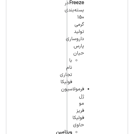
Freeze
در
بسته‌بندی
150
گرمی
تولید
داروساری
پارس
حیان
با
نام
تجاری
فولیکا
فرمولاسیون
ژل
مو
فریز
فولیکا
حاوی
ویتامین