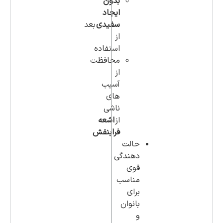
بدون
ایجاد
سفیدی
بعد
از
استفاده
محافظت
از
آسیب
های
ناشی
از
اشعه
فرابنفش
حالت
دهندگی
قوی
مناسب
برای
بانوان
و