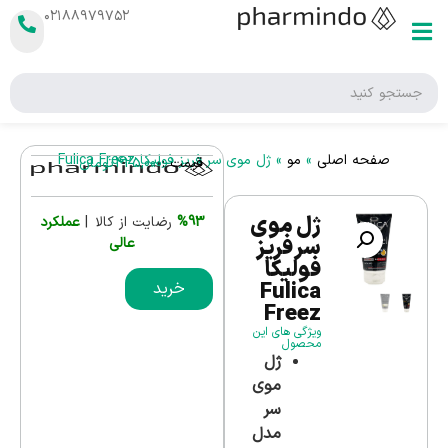
۰۲۱۸۸۹۷۹۷۵۲
صفحه اصلی
»
مو
»
ژل موی سر فریز فولیکا Fulica Freez
قیمت :
425,000
تومان
ژل موی
%93
رضایت از کالا |
عملکرد
سر فریز
عالی
فولیکا
Fulica
خرید
Freez
ویژگی های این
محصول
ژل
موی
سر
مدل