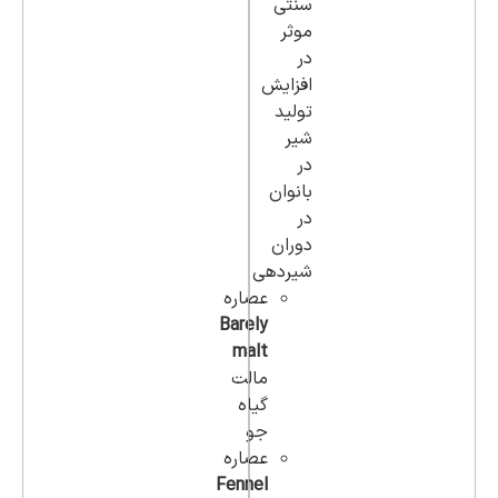
سنتی
موثر
در
افزایش
تولید
شیر
در
بانوان
در
دوران
شیردهی
عصاره
Barely
malt
مالت
گیاه
جو
عصاره
Fennel