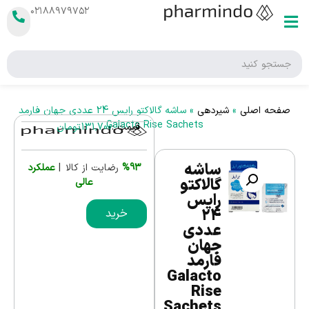
۰۲۱۸۸۹۷۹۷۵۲
صفحه اصلی
»
شیردهی
»
ساشه گالاکتو رایس 24 عددی جهان فارمد
Galacto Rise Sachets
قیمت :
131,700
تومان
ساشه
%93
رضایت از کالا |
عملکرد
گالاکتو
عالی
رایس
24
خرید
عددی
جهان
فارمد
Galacto
Rise
Sachets