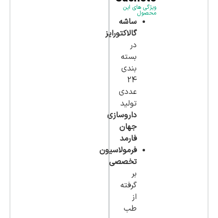
ویژگی های این
محصول
ساشه
گالاکتورایز
در
بسته
بندی
24
عددی
تولید
داروسازی
جهان
فارمد
فرمولاسیون
تخصصی
بر
گرفته
از
طب