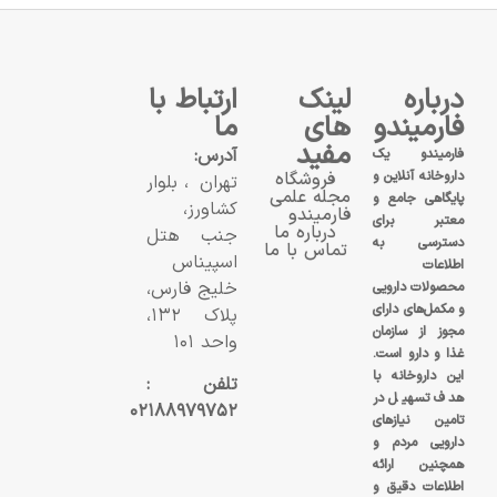
درباره
لینک
ارتباط با
فارمیندو
های
ما
مفید
آدرس:
فارمیندو یک
داروخانه آنلاین و
فروشگاه
تهران، بلوار
مجله علمی
پایگاهی جامع و
کشاورز،
فارمیندو
معتبر برای
درباره ما
جنب هتل
دسترسی به
تماس با ما
اسپیناس
اطلاعات
خلیج فارس،
محصولات دارویی
و مکمل‌های دارای
پلاک ۱۳۲،
مجوز از سازمان
واحد ۱۰۱
غذا و دارو است.
این داروخانه با
تلفن :
هدف تسهیل در
۰۲۱۸۸۹۷۹۷۵۲
تامین نیازهای
دارویی مردم و
همچنین ارائه
اطلاعات دقیق و