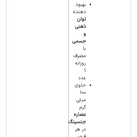
بهبود
دهنده
توان
ذهنی
و
جسمی
با
مصرف
روزانه
1
عدد
حاوی
100
میلی
گرم
عصاره
جنسینگ
در هر
قرص