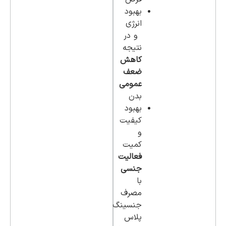
بهبود
انرژی
و در
نتیجه
کاهش
ضعف
عمومی
بدن
بهبود
کیفیت
و
کمیت
فعالیت
جنسی
با
مصرف
جنسینگ
پلاس