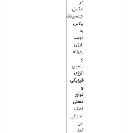
در
مکمل
جنسینگ
پلاس
به
تولید
انرژی
روزانه
و
تامین
انرژی
فیزیکی
و
توان
ذهنی
کمک
شایانی
می
کند