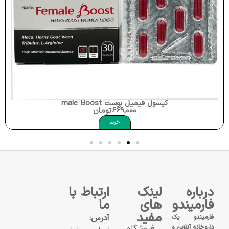
کپسول فیمیل بوست Nutrax Female Boost
669,000
تومان
خرید
درباره
لینک
ارتباط با
فارمیندو
های
ما
مفید
آدرس:
فارمیندو یک
داروخانه آنلاین و
فروشگاه