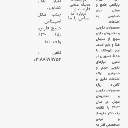
تهران، بلوار
مجله علمی
پایگاهی جامع و
کشاورز،
فارمیندو
معتبر برای
درباره ما
جنب هتل
دسترسی به
تماس با ما
اسپیناس
اطلاعات
خلیج فارس،
محصولات دارویی
و مکمل‌های دارای
پلاک ۱۳۲،
مجوز از سازمان
واحد ۱۰۱
غذا و دارو است.
این داروخانه با
تلفن :
هدف تسهیل در
۰۲۱۸۸۹۷۹۷۵۲
تامین نیازهای
دارویی مردم و
همچنین ارائه
اطلاعات دقیق و
کامل درباره
محصولات دارویی
و مکمل‌های
مجاز، در سال
۱۴۰۳ با نظارت
یک دکتر داروساز
و تیمی
متخصص آغاز به