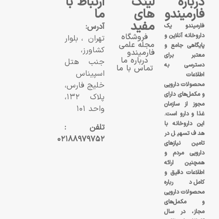
درباره
لینک
ارتباط با
فارمیندو
های
ما
مفید
آدرس:
فارمیندو یک
داروخانه آنلاین و
فروشگاه
تهران، بلوار
مجله علمی
پایگاهی جامع و
کشاورز،
فارمیندو
معتبر برای
درباره ما
جنب هتل
دسترسی به
تماس با ما
اسپیناس
اطلاعات
خلیج فارس،
محصولات دارویی
و مکمل‌های دارای
پلاک ۱۳۲،
مجوز از سازمان
واحد ۱۰۱
غذا و دارو است.
این داروخانه با
تلفن :
هدف تسهیل در
۰۲۱۸۸۹۷۹۷۵۲
تامین نیازهای
دارویی مردم و
همچنین ارائه
اطلاعات دقیق و
کامل درباره
محصولات دارویی
و مکمل‌های
مجاز، در سال