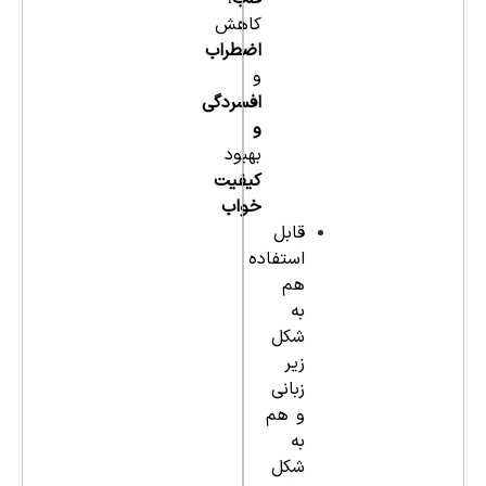
کاهش
اضطراب
و
افسردگی
و
بهبود
کیفیت
خواب
قابل
استفاده
هم
به
شکل
زیر
زبانی
و هم
به
شکل