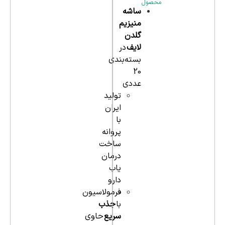
محصول
ساشه
منیزیم
گلدن
لایف
در
بسته‌بندی
20
عددی
تولید
ایران
با
پروانه
ساخت
درمان
یاب
دارو
فرمولاسیون
با
جذب
سریع
حاوی