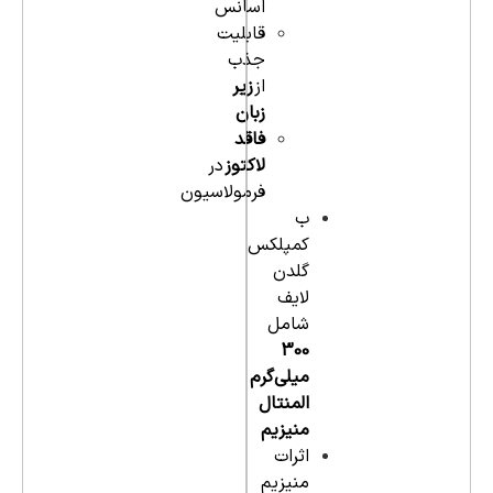
اسانس
قابلیت
جذب
از
زیر
زبان
فاقد
لاکتوز
در
فرمولاسیون
ب
کمپلکس
گلدن
لایف
شامل
300
میلی‌گرم
المنتال
منیزیم
اثرات
منیزیم