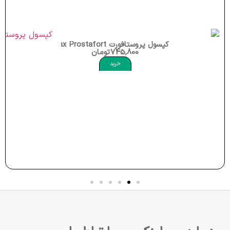
کپسول پروستافورت Nutrax Prostafort
745,800
تومان
خرید