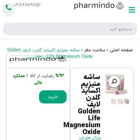
۰۲۱۸۸۹۷۹۷۵۲
صفحه اصلی
»
سلامت مغز
»
ساشه منیزیم اکساید گلدن لایف Golden
Life Magnesium Oxide
قیمت :
330,000
تومان
ساشه
%93
رضایت از کالا |
عملکرد
منیزیم
عالی
اکساید
گلدن
خرید
لایف
Golden
Life
Magnesium
Oxide
ویژگی های این