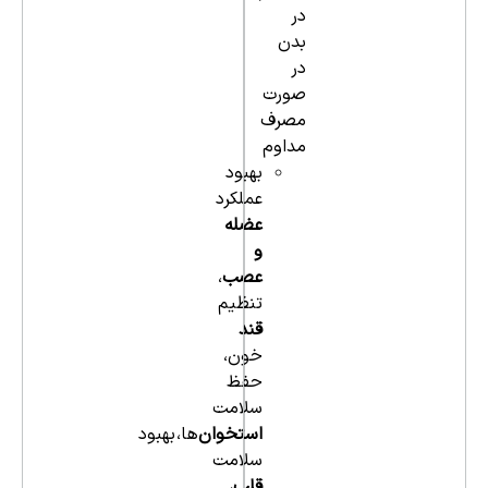
در
بدن
در
صورت
مصرف
مداوم
بهبود
عملکرد
عضله
و
عصب
،
تنظیم
قند
خون،
حفظ
سلامت
استخوان‌
ها، بهبود
سلامت
قلب
،