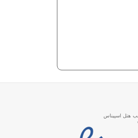
نب هتل اسپیناس