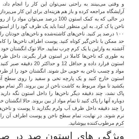
و وقتی می‌بینند به راحتی نمی‌توان این کار را انجام داد، ب
آرایشگاه مراجعه کرده و باز هم هزینه‌ای برای این کار می‌پرداز
در حالی که به کمک استون 100 درصد می‌توان مواد را از 
ناخن پا ک کرد. به این منظور ابتدا باید یک ظرف گود را از استو
۱۰۰ درصد پر کنید. ناخن‌های کاشته‌شده و ناخن‌های خودتان را 
حد ممکن با ناخن‌گیر کوتاه کنید. پوست اطراف ناخن‌ها را کامل
آغشته به وازلین یا یک کرم چرب نمایید. حالا نوک انگشتان خود ر
به طوری که ناخن‌ها کاملا در استون قرار بگیرند، داخل ظر
استون قرارد داده و حداقل 12 و حداکثر 20 دقیقه صبر ک
مواد و چسب ناخن به خوبی حل شوند. انگشتان خود را از ظر
استون خارج کنید و یک پارچه نخی و سفید را روی سطح آنه
بکشید تا مواد مربوط به کاشت ناخن از بین بروند. اگر تمام موا
پاک نشد، چند دقیقه دیگر ناخن‌ها را داخل استون نگه دارید 
دوباره آنها را پاک کنید تا تمام مواد از بین بروند. حالا انگشتان خ
را چند دقیقه داخل ظرف آب ولرم بگذارید تا پوست و ناخن‌ها
نرم شوند. در نهایت، تمام سطح ناخن و پوست اطراف آن را ب
کرم مرطوب‌کننده بپوشانید.
ویژگی های استون صد در صد