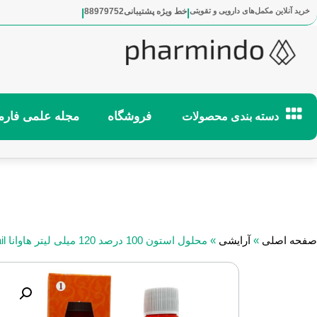
خرید آنلاین مکمل‌های دارویی و تقویتی
|
خط ویژه پشتیبانی
88979752
|
فروشگاه
مجله علمی فارمی
دسته بندی محصولات
صفحه اصلی
»
آرایشی
»
محلول استون 100 درصد 120 میلی لیتر هاوانا Havana 100% Pure Acetone Implant Nail