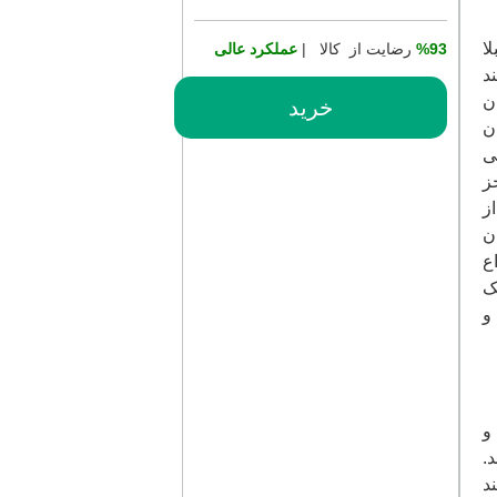
ا
%93
رضایت از کالا |
عملکرد عالی
د
ن
خرید
ان
ی
 جز
ز
ان
ع
ک
و
و
.
د