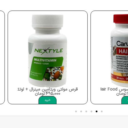
Carusos H
قرص مولتی ویتامین مینرال + لوتئین نکستایل yle Multivitamin Mineral + Lutein
تومان
495,000
تومان
خرید