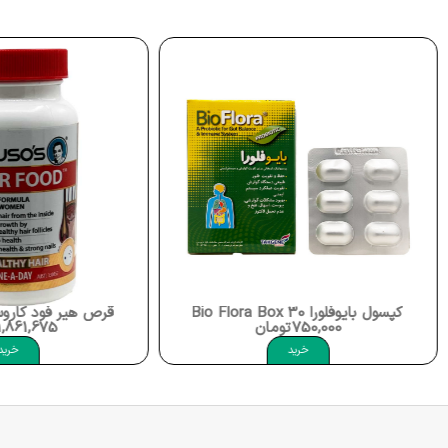
کپسول بایوفلورا Bio Flora Box 30
قرص هیر فود کاروسوس air Food
750,000
تومان
1,861,675
خرید
خرید