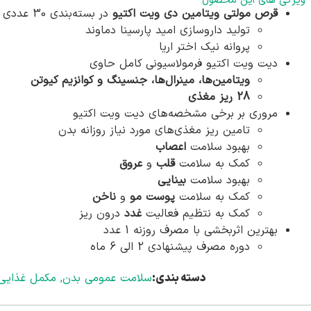
ویژگی های این محصول
قرص مولتی ویتامین دی ویت اکتیو
در بسته‌بندی 30 عددی
تولید داروسازی امید پارسینا دماوند
پروانه نیک اختر اریا
دیت ویت اکتیو فرمولاسیونی کامل حاوی
ویتامین‌ها، مینرال‌ها، جنسینگ و کوانزیم کیوتن
28 ریز مغذی
مروری بر برخی مشخصه‌های دیت ویت اکتیو
تامین ریز مغذی‌های مورد نیاز روزانه بدن
بهبود سلامت
اعصاب
کمک به سلامت
قلب
و
عروق
بهبود سلامت
بینایی
کمک به سلامت
پوست مو
و
ناخن
کمک به نتظیم فعالیت
غدد
درون ریز
بهترین اثربخشی با مصرف روزنه 1 عدد
دوره مصرف پیشنهادی 2 الی 6 ماه
دسته بندی:
سلامت عمومی بدن
,
مکمل غذایی