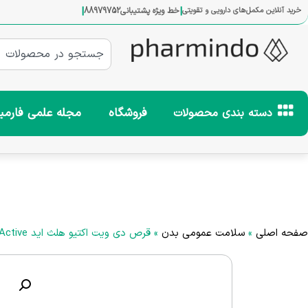
|
|
خرید آنلاین مکمل‌های دارویی و تقویتی
خط ویژه پشتیبانی
88979752
فروشگاه
مجله علمی فارمی
دسته بندی محصولات
صفحه اصلی
»
سلامت عمومی بدن
»
قرص دی ویت اکتیو هلث اید Healthaid Day-vit Active