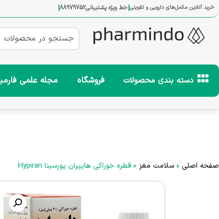
|
|
خرید آنلاین مکمل‌های دارویی و تقویتی
خط ویژه پشتیبانی
88979752
فروشگاه
مجله علمی فارمی
دسته بندی محصولات
صفحه اصلی
»
سلامت مغز
»
قطره خوراکی هایپران پورسینا Hypiran