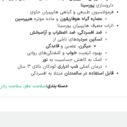
داروسازی
پورسینا
فرمولاسیون طبیعی و گیاهی هایپیران حاوی
عصاره گیاه هوفاریقون
و ماده موثره
هیپرسین
اثرات مصرف هایپیران پورسینا
ضد افسردگی، ضد اضطراب و آرامبخش
تسکین سردرد
های ناشی از
میگرن
، عصبی و
قاعدگی
بهبود کیفیت
خواب
و آشفتگی‌های روانی
کمک به کاهش حساسیت به
نور
درمان کمکی
شب ادراری
کودکان بالای 3 سال
قابل استفاده در سالمندان
مبتلا به افسردگی
دسته بندی:
سلامت مغز
,
سلامت زنان