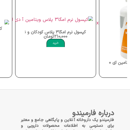
کپسول مودپلاس Nutrax Mood Plus
کپسول نرم امگا3 پلاس کودکان و نوجوانان دانا Omega3 Plus Vitamin A D3 E
1,122,000
210,000
تومان
خرید
خرید
درباره فارمیندو
فارمیندو یک داروخانه آنلاین و پایگاهی جامع و معتبر
برای دسترسی به اطلاعات محصولات دارویی و