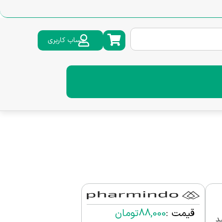
حساب کاربری
قیمت :
88,000
تومان
لید