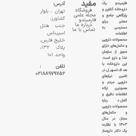
مفید
آدرس:
فارمیندو یک
داروخانه آنلاین و
فروشگاه
تهران، بلوار
مجله علمی
پایگاهی جامع و
کشاورز،
فارمیندو
معتبر برای
درباره ما
جنب هتل
دسترسی به
تماس با ما
اسپیناس
اطلاعات
خلیج فارس،
محصولات دارویی
و مکمل‌های دارای
پلاک ۱۳۲،
مجوز از سازمان
واحد ۱۰۱
غذا و دارو است.
این داروخانه با
تلفن :
هدف تسهیل در
۰۲۱۸۸۹۷۹۷۵۲
تامین نیازهای
دارویی مردم و
همچنین ارائه
اطلاعات دقیق و
کامل درباره
محصولات دارویی
و مکمل‌های
مجاز، در سال
۱۴۰۳ با نظارت
یک دکتر داروساز