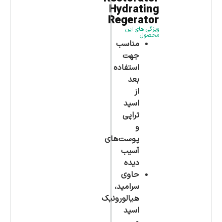
Hydrating
Regerator
ویژگی های این
محصول
مناسب
جهت
استفاده
بعد
از
اسید
تراپی
و
پوست‌‌های
آسیب
دیده
حاوی
سرامید،
هیالورونیک
اسید