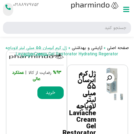
۰۲۱۸۸۹۷۹۷۵۲
صفحه اصلی
»
آرایشی و بهداشتی
»
ژل کرم آبرسان 55 میلی لیتر لاویاچه
Laviache Cream Gel Restorator Hydrating Regerator
قیمت :
3,013,000
تومان
ژل کرم
%93
رضایت از کالا |
عملکرد
آبرسان
عالی
55
میلی
خرید
لیتر
لاویاچه
Laviache
Cream
Gel
Restorator