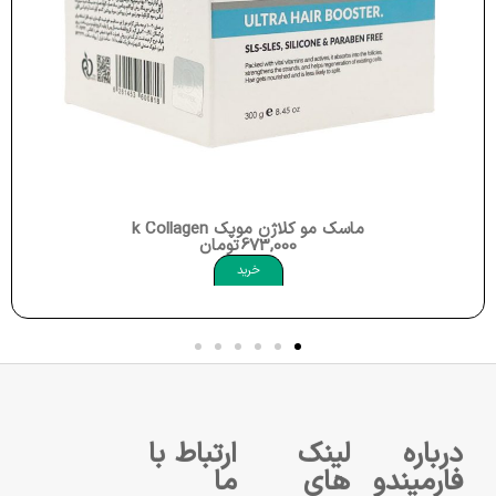
ماسک مو کلاژن موپک Moppek Hair Mask Collagen
673,000
تومان
خرید
درباره
لینک
ارتباط با
فارمیندو
های
ما