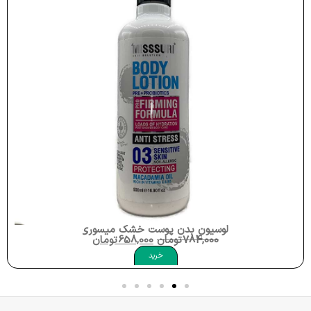
لوسیون بدن پوست خشک میسوری Misssuri Body Lotion 03 Sensitive Skin
784,000
تومان
658,000
تومان
خرید