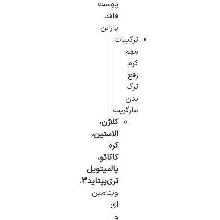
پوست
فاقد
پارابن
ترکیبات
مهم
کرم
رفع
ترک
بدن
مارگریت
کلاژن،
الاستین،
کره
کاکائو،
پالمیتویل
تری‌پپتاید3
،
ویتامین
ای
و