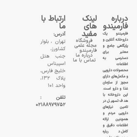
درباره
لینک
ارتباط با
فارمیندو
های
ما
مفید
آدرس:
فارمیندو یک
داروخانه آنلاین و
فروشگاه
تهران، بلوار
مجله علمی
پایگاهی جامع و
کشاورز،
فارمیندو
معتبر برای
درباره ما
جنب هتل
دسترسی به
تماس با ما
اسپیناس
اطلاعات
خلیج فارس،
محصولات دارویی
و مکمل‌های دارای
پلاک ۱۳۲،
مجوز از سازمان
واحد ۱۰۱
غذا و دارو است.
این داروخانه با
تلفن :
هدف تسهیل در
۰۲۱۸۸۹۷۹۷۵۲
تامین نیازهای
دارویی مردم و
همچنین ارائه
اطلاعات دقیق و
کامل درباره