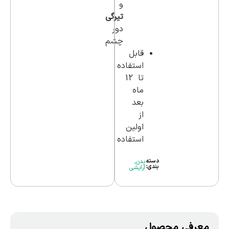
و
تیرگی
دور
چشم
قابل
استفاده
تا 12
ماه
بعد
از
اولین
استفاده
دسته
بدن
,
بندی:
آرایشی
معرفی محصول