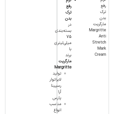
کرم
رفع
ترک
بدن
در
بسته‌بندی
75
میلی‌لیتری
با
برند
مارگریت
Margritte
تولید
لابراتوار
رسپینا
آرا
پارس
مناسب
انواع