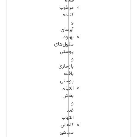
شده
مرطوب
کننده
و
آبرسان
بهبود
سلول‌های
پوستی
و
بازسازی
بافت
پوستی
التیام
بخش
و
ضد
التهاب
کاهش
سیاهی