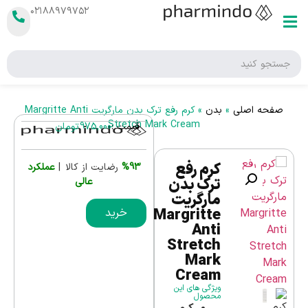
۰۲۱۸۸۹۷۹۷۵۲
صفحه اصلی
»
بدن
»
کرم رفع ترک بدن مارگریت Margritte Anti
Stretch Mark Cream
قیمت :
975,000
تومان
کرم رفع
%93
رضایت از کالا |
عملکرد
ترک بدن
عالی
مارگریت
Margritte
خرید
Anti
Stretch
Mark
Cream
ویژگی های این
محصول