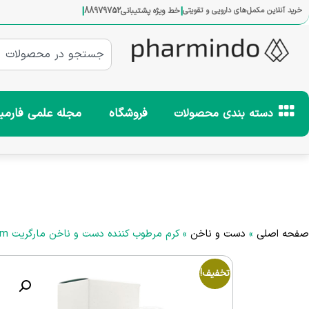
|
|
خرید آنلاین مکمل‌های دارویی و تقویتی
خط ویژه پشتیبانی
88979752
فروشگاه
مجله علمی فارمی
دسته بندی محصولات
صفحه اصلی
»
دست و ناخن
»
کرم مرطوب کننده دست و ناخن مارگریت Margritte Hand & Nail Moisturizing Cream
تخفیف!