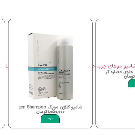
 فروت و قهوه سبز توضیحات شامپو 1000میلی لیتر میسوری Oily Hair Shampoo Grape Fruit Misssuri
تومان
شامپو کلاژن موپک Moppek Collagen Shampoo
1,050,000
تومان
Oily H
خرید