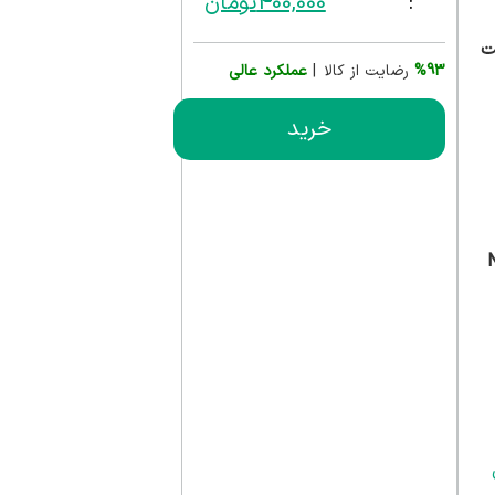
:
400,000
تومان
ت
%93
رضایت از کالا |
عملکرد عالی
خرید