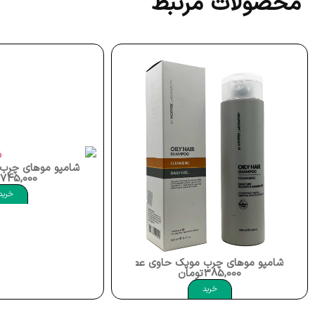
محصولات مرتبط
شامپو موهای چرب حاوی عصاره گریپ
745,000
خرید
شامپو موهای چرب موپک حاوی عصاره گریپ فروت نعناع دشتی و گزنه 250 میلی لیتر موپک air Shampoo Moppek
385,000
تومان
خرید