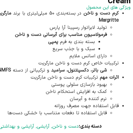
Cream
ویژگی های این محصول
کرم دست و ناخن
در بسته‌بندی 50 میلی‌لیتری با برند
مارگری
Margritte
تولید لابراتوار رسپینا آرا پارس
فرمولاسیون مناسب برای آبرسانی دست و ناخن
بسته بندی به فرم
پمپی
سبک و با جذب سریع
دارای اسانس ملایم
ترکیبات خاص کرم دست و ناخن مارگریت
شی باتر، دکسپنتنول، سرامید
و ترکیباتی از دسته
NMFS
اثرات مهم
ترکیبات کرم دست و ناخن مارگریت
بهبود بازسازی سلولی پوستی
کمک به افزایش استحکام ناخن
نرم کننده و آبرسان
قابل استفاده جهت مصرف روزانه
قابل استفاده تا دفعات متناسب با خشکی دست‌ها
دسته بندی:
دست و ناخن
,
آرایشی
,
آرایشی و بهداشتی