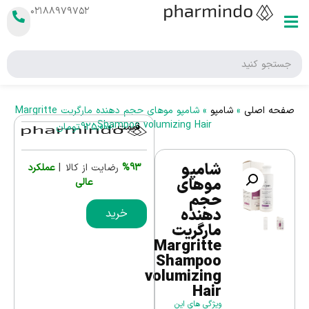
۰۲۱۸۸۹۷۹۷۵۲
صفحه اصلی
»
شامپو
»
شامپو موهای حجم دهنده مارگریت Margritte
Shampoo volumizing Hair
قیمت :
925,000
تومان
شامپو
%93
رضایت از کالا |
عملکرد
موهای
عالی
حجم
دهنده
خرید
مارگریت
Margritte
Shampoo
volumizing
Hair
ویژگی های این