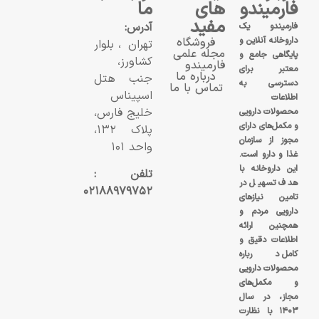
فارمیندو
های
ما
مفید
آدرس:
فارمیندو یک
داروخانه آنلاین و
فروشگاه
تهران، بلوار
مجله علمی
پایگاهی جامع و
کشاورز،
فارمیندو
معتبر برای
درباره ما
جنب هتل
دسترسی به
تماس با ما
اسپیناس
اطلاعات
خلیج فارس،
محصولات دارویی
و مکمل‌های دارای
پلاک ۱۳۲،
مجوز از سازمان
واحد ۱۰۱
غذا و دارو است.
این داروخانه با
تلفن :
هدف تسهیل در
۰۲۱۸۸۹۷۹۷۵۲
تامین نیازهای
دارویی مردم و
همچنین ارائه
اطلاعات دقیق و
کامل درباره
محصولات دارویی
و مکمل‌های
مجاز، در سال
۱۴۰۳ با نظارت