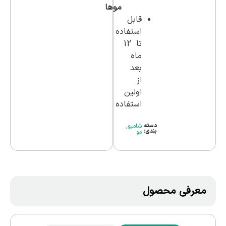
موها
قابل
استفاده
تا 12
ماه
بعد
از
اولین
استفاده
دسته
شامپو
,
بندی:
مو
معرفی محصول