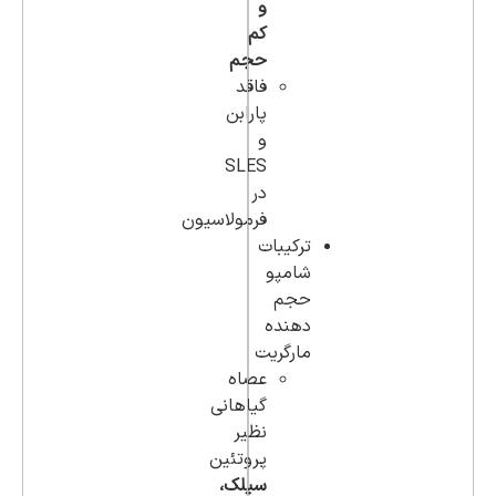
و
کم
حجم
فاقد
پارابن
و
SLES
در
فرمولاسیون
ترکیبات
شامپو
حجم
دهنده
مارگریت
عصاه
گیاهانی
نظیر
پروتئین
سیلک،