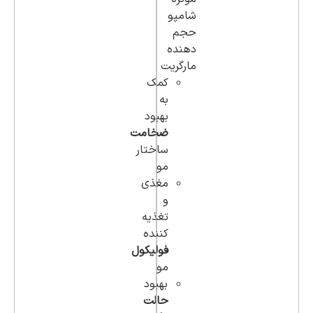
شامپو
حجم
دهنده
مارگریت
کمک
به
بهبود
ضخامت
ساختار
مو
مغذی
و
تغذیه
کننده
فولیکول
مو
بهبود
حالت