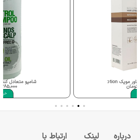
شامپو متعادل کننده چربی حاوی روغن لیمو عصاره آلوئه ورا 1000 میلی لیتر میسوری Dry Ends Oily Scalp Lemon Oil Misssuri
685,000
تومان
خرید
درباره
لینک
ارتباط با