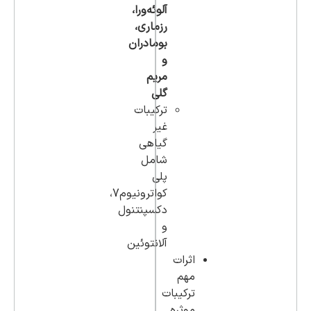
آلوئه‌ورا،
رزماری،
بومادران
و
مریم
گلی
ترکیبات
غیر
گیاهی
شامل
پلی
کواترونیوم7،
دکسپنتنول
و
آلانتوئین
اثرات
مهم
ترکیبات
موثره