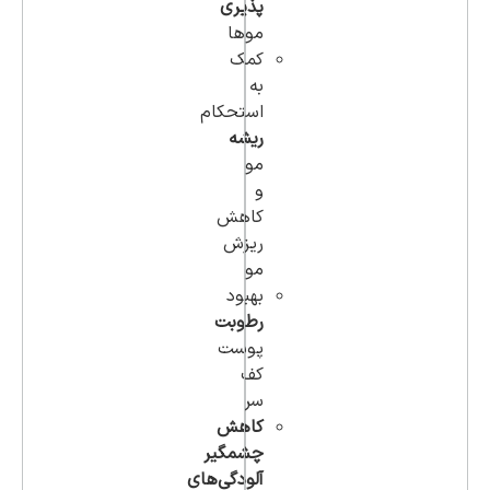
پذیری
موها
کمک
به
استحکام
ریشه
مو
و
کاهش
ریزش
مو
بهبود
رطوبت
پوست
کف
سر
کاهش
چشمگیر
آلودگی‌های