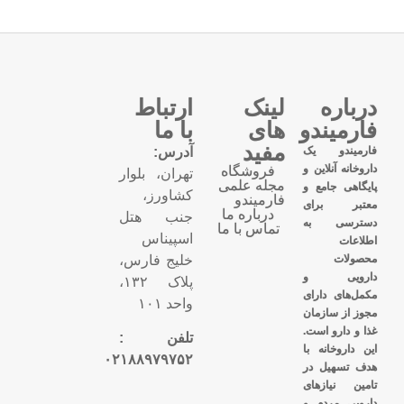
درباره
لینک
ارتباط
فارمیندو
های
با ما
مفید
فارمیندو یک
آدرس:
داروخانه آنلاین و
فروشگاه
تهران، بلوار
مجله علمی
پایگاهی جامع و
کشاورز،
فارمیندو
معتبر برای
درباره ما
جنب هتل
دسترسی به
تماس با ما
اسپیناس
اطلاعات
محصولات
خلیج فارس،
دارویی و
پلاک ۱۳۲،
مکمل‌های دارای
واحد ۱۰۱
مجوز از سازمان
غذا و دارو است.
تلفن :
این داروخانه با
۰۲۱۸۸۹۷۹۷۵۲
هدف تسهیل در
تامین نیازهای
دارویی مردم و