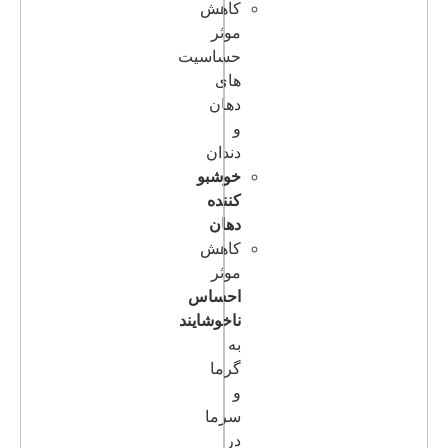
کاهش
موثر
حساسیت
های
دهان
و
دندان
خوشبو
کننده
دهان
کاهش
موثر
احساس
ناخوشایند
به
گرما
و
سرما
در