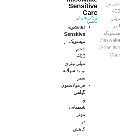
Sensitive
Care
ویژگی های این
محصول
دهانشویه
Sensitive
میسویک
در
حجم
400
میلی‌لیتری
تولید
سیلانه
سبز
فرمولاسیون
گیاهی
و
شیمیایی
موثر
در
کاهش