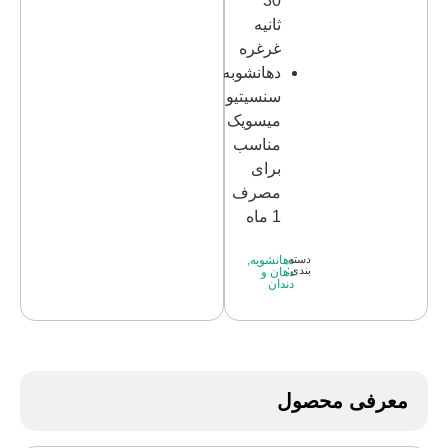
30
ثانیه
غرغره
دهانشوبه
سنسیتیو
میسویک
مناسب
برای
مصرف
1 ماه
دسته
دهانشویه
,
بندی:
دهان و
دندان
معرفی محصول