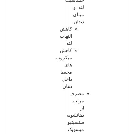
حساسیت
لثه و
مینای
دندان
کاهش
التهاب
لثه
کاهش
میکروب
های
محیط
داخل
دهان
مصرف
مرتب
از
دهانشویه
سنسیتیو
میسویک