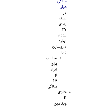
مولتی
دیلی
در
بسته
بندی
30
عددی
تولید
داروسازی
دانا
مناسب
برای
افراد
از
14
سالگی
حاوی
11
ویتامین