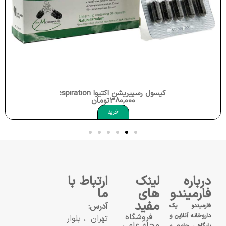
کپسول رسپیریشن اکتیوا Activa Well Being Respiration
380,000
تومان
خرید
درباره
لینک
ارتباط با
فارمیندو
های
ما
مفید
آدرس:
فارمیندو یک
داروخانه آنلاین و
فروشگاه
تهران، بلوار
مجله علمی
پایگاهی جامع و