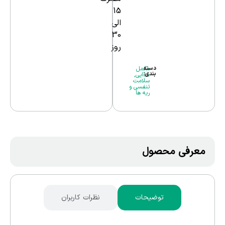
15
الی
30
روز
دسته
مکمل
بندی:
غذایی
,
سلامت
تنفسی و
ریه ها
معرفی محصول
توضیحات
نظرات کاربران