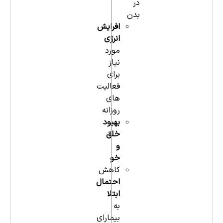
در
بدن
افرایش
انرژی
مورد
نیاز
برای
فعالیت
های
روزانه
بهبود
خلق
و
خو
کاهش
احتمال
ابتلا
به
بیمارای