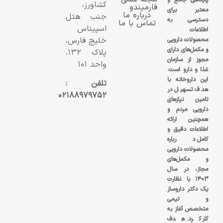
کشاورز،
فارمیندو
معتبر برای
درباره ما
جنب هتل
دسترسی به
تماس با ما
اسپیناس
اطلاعات
خلیج فارس،
محصولات دارویی
و مکمل‌های دارای
پلاک ۱۳۲،
مجوز از سازمان
واحد ۱۰۱
غذا و دارو است.
این داروخانه با
تلفن :
هدف تسهیل در
۰۲۱۸۸۹۷۹۷۵۲
تامین نیازهای
دارویی مردم و
همچنین ارائه
اطلاعات دقیق و
کامل درباره
محصولات دارویی
و مکمل‌های
مجاز، در سال
۱۴۰۳ با نظارت
یک دکتر داروساز
و تیمی
متخصص آغاز به
کار کرد. هدف