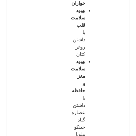
خواران
بهبود
سلامت
قلب
با
داشتن
روغن
کتان
بهبود
سلامت
مغز
و
حافظه
با
داشتن
عصاره
گیاه
جینکو
بیلوبا