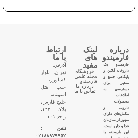
درباره
لینک
ارتباط
فارمیندو
های
با ما
مفید
فارمیندو یک
آدرس:
داروخانه آنلاین و
فروشگاه
تهران، بلوار
مجله علمی
پایگاهی جامع و
کشاورز،
فارمیندو
معتبر برای
درباره ما
جنب هتل
دسترسی به
تماس با ما
اسپیناس
اطلاعات
محصولات
خلیج فارس،
دارویی و
پلاک ۱۳۲،
مکمل‌های دارای
واحد ۱۰۱
مجوز از سازمان
غذا و دارو است.
تلفن :
این داروخانه با
۰۲۱۸۸۹۷۹۷۵۲