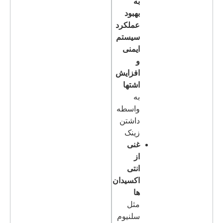
به
بهبود
عملکرد
سیستم
ایمنی
و
افزایش
اشتها
به
واسطه
داشتن
زینک
غنی
از
انتی
اکسیدان
ها
مثل
سلنیوم