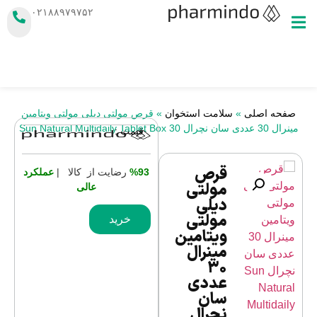
۰۲۱۸۸۹۷۹۷۵۲
صفحه اصلی
»
سلامت استخوان
»
قرص مولتی دیلی مولتی ویتامین
مینرال 30 عددی سان نچرال Sun Natural Multidaily Tablet Box 30
قیمت :
قرص
%93
رضایت از کالا |
عملکرد
مولتی
عالی
دیلی
مولتی
خرید
ویتامین
مینرال
30
عددی
سان
نچرال