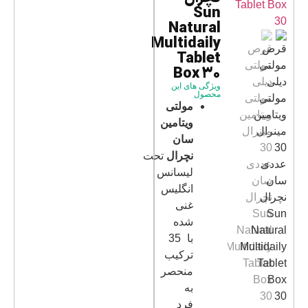
Sun
Natural
Multidaily
Tablet
Box 30
ویژگی های این
محصول
مولتی
ویتامین
سان
نچرال
تحت
لیسانس
انگلیس
غنی
شده
با 35
ترکیب
منحصر
به
فرد