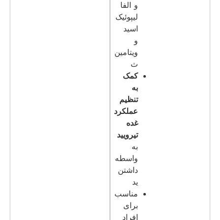
و الفا
لیپوئیک
اسید
و
ویتامین
ث
کمک
به
تنظیم
عملکرد
غده
تیرویید
به
واسطه
داشتن
ید
مناسب
برای
افراد