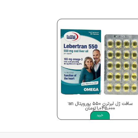
ویتال Eurhovital Lebertran
سافت ژل سی ال ای 2000 الفا Cla 2000mg Box 100
1,045,000
تومان
1,232,000
تومان
خرید
خرید