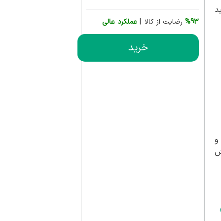
لید
%93
رضایت از کالا |
عملکرد عالی
خرید
ش