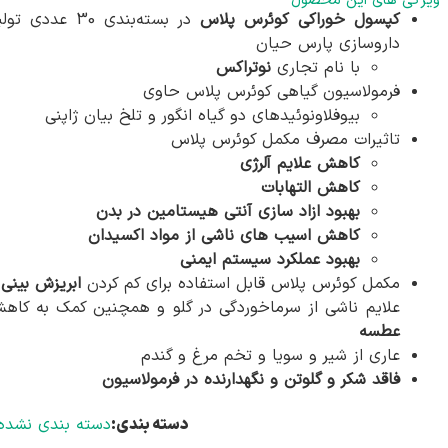
ویژگی های این محصول
کپسول خوراکی کوئرس پلاس
در بسته‌بندی 30 عددی تو
داروسازی پارس حیان
با نام تجاری
نوتراکس
فرمولاسیون گیاهی کوئرس پلاس حاوی
بیوفلاونوئیدهای دو گیاه انگور و تلخ بیان ژاپنی
تاثیرات مصرف مکمل کوئرس پلاس
کاهش علایم آلرژی
کاهش التهابات
بهبود ازاد سازی آنتی هیستامین در بدن
کاهش اسیب های ناشی از مواد اکسیدان
بهبود عملکرد سیستم ایمنی
مکمل کوئرس پلاس قابل استفاده برای کم کردن
ابریزش بینی
و
علایم ناشی از سرماخوردگی در گلو و همچنین کمک به کاه
عطسه
عاری از شیر و سویا و تخم مرغ و گندم
فاقد شکر و گلوتن و نگهدارنده در فرمولاسیون
دسته بندی:
دسته بندی نشده