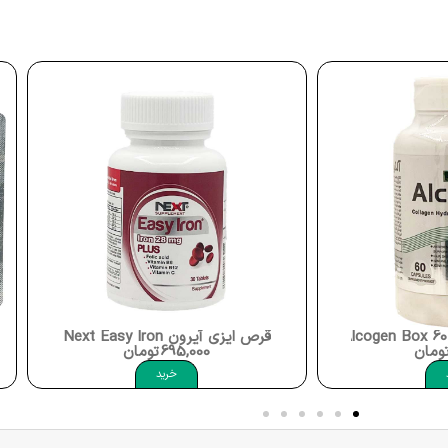
قرص ایزی آیرون Next Easy Iron
سافت ژل لبرترن 550 یور
695,000
تومان
خرید