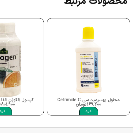
محصولات مرتبط
 بهسیمید سی Behsa Cetrimide C
کپسول آلکوژن آلفا Alcogen Box 60
169,400
تومان
801,900
تومان
خرید
خرید