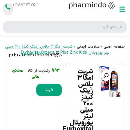
۰۲۱۸۸۹۷۹۷۵۲
صفحه اصلی
»
سلامت ایمنی
»
شربت امگا 3 پلاس زینک کیدز 200 میلی
لیتر یورویتال Eurhovital Omega 3 Plus Zink Kids
قیمت :
1,215,000
تومان
شربت
%93
رضایت از کالا |
عملکرد
امگا 3
عالی
پلاس
زینک
خرید
کیدز
200
میلی
لیتر
یورویتال
Eurhovital