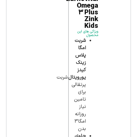
Omega
3 Plus
Zink
Kids
ویژگی های این
محصول
شربت
امگا
پلاس
زینک
کیدز
یورویتال
شربت
پرتقالی
برای
تامین
نیاز
روزانه
امگا3
بدن
حاوی