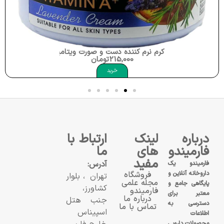
کرم نرم کننده دست و صورت ویتامین آ و اسطوخدوس دافی tamin A+ Lavender
215,000
تومان
خرید
درباره
لینک
ارتباط با
فارمیندو
های
ما
مفید
آدرس:
فارمیندو یک
داروخانه آنلاین و
فروشگاه
تهران، بلوار
مجله علمی
پایگاهی جامع و
کشاورز،
فارمیندو
معتبر برای
درباره ما
جنب هتل
دسترسی به
تماس با ما
اسپیناس
اطلاعات
محصولات دارویی