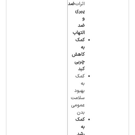
اثرات
ضد
پیری
و
ضد
التهاب
کمک
به
کاهش
چربی
کبد
کمک
به
بهبود
سلامت
عمومی
بدن
کمک
به
رشد