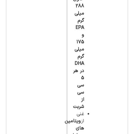
288
میلی
گرم
EPA
و
175
میلی
گرم
DHA
در هر
5
سی
سی
از
شربت
غنی
از
ویتامین
های