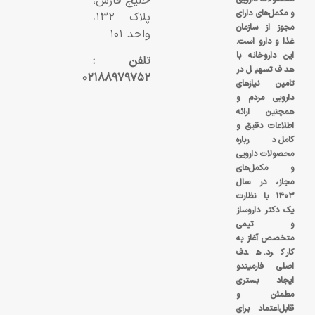
خلیج فارس،
و مکمل‌های دارای
پلاک ۱۳۲،
مجوز از سازمان
واحد ۱۰۱
غذا و دارو است.
این داروخانه با
تلفن :
هدف تسهیل در
۰۲۱۸۸۹۷۹۷۵۲
تامین نیازهای
دارویی مردم و
همچنین ارائه
اطلاعات دقیق و
کامل درباره
محصولات دارویی
و مکمل‌های
مجاز، در سال
۱۴۰۳ با نظارت
یک دکتر داروساز
و تیمی
متخصص آغاز به
کار کرد. هدف
اصلی فارمیندو
ایجاد بستری
مطمئن و
قابل‌اعتماد برای