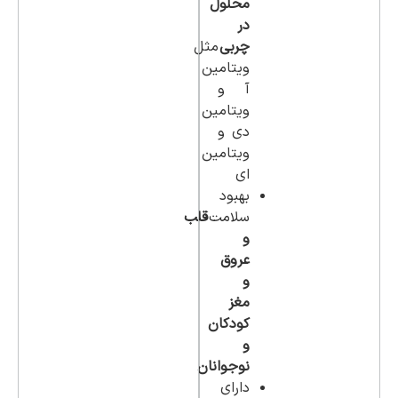
محلول
در
چربی
مثل
ویتامین
آ و
ویتامین
دی و
ویتامین
ای
بهبود
سلامت
قلب
و
عروق
و
مغز
کودکان
و
نوجوانان
دارای