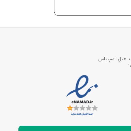
نب هتل اسپیناس