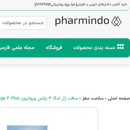
|
|
خرید آنلاین مکمل‌های دارویی و تقویتی
خط ویژه پشتیبانی
88979752
فروشگاه
مجله علمی فارمی
دسته بندی محصولات
صفحه اصلی
»
سلامت مغز
»
سافت ژل امگا 3 پلاس ویواتیون Vivatune Omega 3 Plus