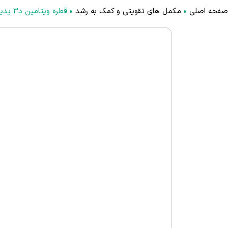
صفحه اصلی
»
مکمل های تقویتی و کمک به رشد
»
قطره ویتامین د3 پدیابست Pediabest Vitamin D3 Drop