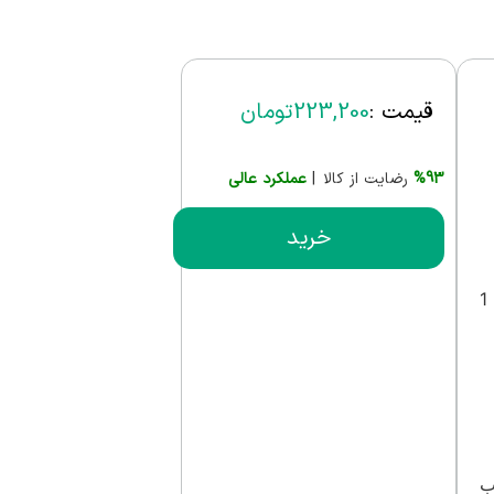
قیمت :
223,200
تومان
%93
رضایت از کالا |
عملکرد عالی
خرید
با دقت بالا برای 0.5 میلی‌لیتر و 1
رب