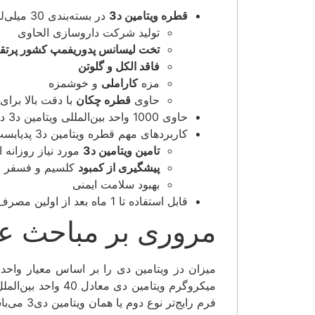
قطره ویتامین د3
در بسته‌بندی 30 میلی‌لیتری پدیابست
تولید شرکت داروسازی الحاوی
تخت لیسانس پدوریفمپ کشور پرتق
فاقد الکل و گلوتن
مزه
کاراملی
و خوشمزه
حاوی
قطره چکان
با دقت بالا برای 0.5 میلی‌لیتر و 1 میلی‌لیت
حاوی 1000 واحد بین‌المللی ویتامین د3 در هر میلی‌لیتر
کاربردهای مهم قطره ویتامین د3 پدیابست
تامین ویتامین د3
مورد نیاز روزانه 
پیشگیری از کمبود
کلسیم و فسفر
بهبود سلامت ایمنی
قابل استفاده تا 1 ماه بعد از اولین مصرف و نگهداری در درب یخچال
مروری بر مباحث عل
فرم رایج‌تر نوع دوم یا همان ویتامین دی3 می‌باشد.