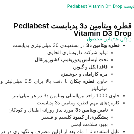
قطره ویتامین د3 پدیابست Pediabest
Vitamin D3 Drop
ویژگی های این محصول
قطره ویتامین د3
در بسته‌بندی 30 میلی‌لیتری پدیابست
تولید شرکت داروسازی الحاوی
تخت لیسانس پدوریفمپ کشور پرتقال
فاقد الکل و گلوتن
مزه
کاراملی
و خوشمزه
حاوی
قطره چکان
میلی‌لیتر
حاوی 1000 واحد بین‌المللی ویتامین د3 در هر میلی‌لیتر
کاربردهای مهم قطره ویتامین د3 پدیابست
تامین ویتامین د3
مورد نیاز روزانه اطفال و کودکان
پیشگیری از کمبود
کلسیم و فسفر
بهبود سلامت ایمنی
قابل استفاده تا 1 ماه بعد از اولین مصرف و نگهداری در د