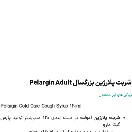
شربت پلارژین بزرگسال Pelargin Adult
ویژگی های این محصول
Pelargin Cold Care Cough Syrup 120ml
شربت پلارژین ادولت
در بسته بندی 120 میلی‌لیتر تولید
پارس
گیتا دارو
تولید با مواد موثره از کشور
افریقای جنوبی