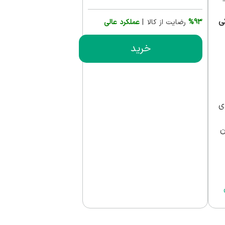
ی
%93
رضایت از کالا |
عملکرد عالی
خرید
ی
ن