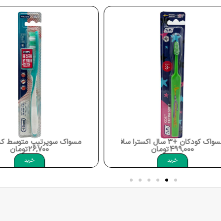
مسواک سوپرتیپ متوسط کد 917 برند های دنت Hi Dent Toothbrush Supertip Medium
ومان
26,700
تومان
خرید