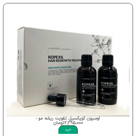
لوسیون کوپکسیل تقویت ریشه مو موپک Kopexil Regrowth Tonic Moppek
2,295,000
تومان
خرید