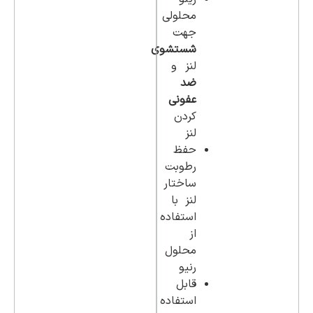
محلولی
جهت
شستشوی
لنز و
ضد
عفونی
کردن
لنز
حفظ
رطوبت
ساختار
لنز با
استفاده
از
محلول
رنیو
قابل
استفاده