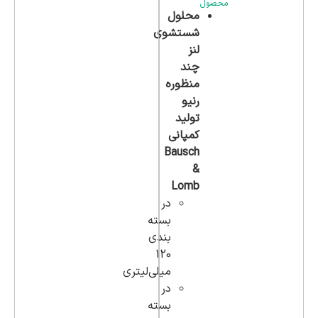
محصول
محلول
شستشوی
لنز
چند
منظوره
رنیو
تولید
کمپانی
Bausch
&
Lomb
در
بسته
بندی
120
میلی‌لیتری
در
بسته