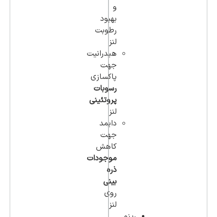
و
بهبود
رطوبت
لنز
هیدرانیت
جهت
پاکسازی
رسوبات
پروتئینی
لنز
دایمد
جهت
کاهش
موجودات
ذره
بینی
روی
لنز
رینو