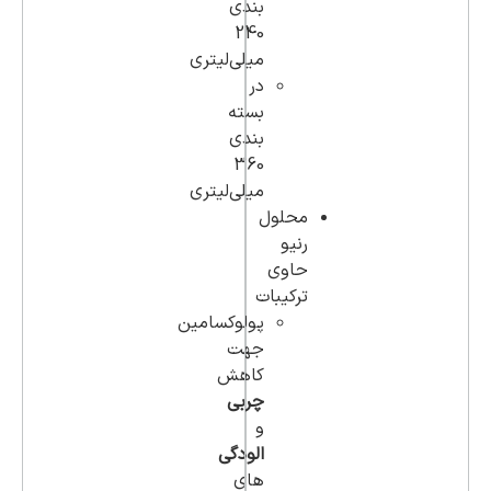
بندی
240
میلی‌لیتری
در
بسته
بندی
360
میلی‌لیتری
محلول
رنیو
حاوی
ترکیبات
پولوکسامین
جهت
کاهش
چربی
و
الودگی
های