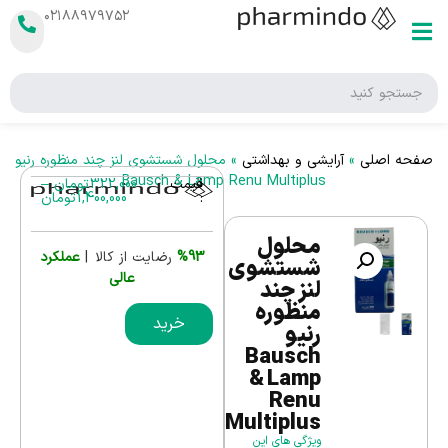
۰۲۱۸۸۹۷۹۷۵۲
صفحه اصلی
»
آرایشی و بهداشتی
»
محلول شستشوی لنز چند منظوره رنیو
Bausch & Lamp Renu Multiplus
قیمت
322,000
تومان
–
:
1,400,000
تومان
محلول
%93
رضایت از کالا |
عملکرد
شستشوی
عالی
لنز چند
منظوره
خرید
رنیو
Bausch
& Lamp
Renu
Multiplus
ویژگی های این