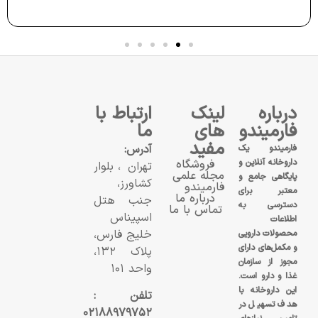
درباره
لینک
ارتباط با
فارمیندو
های
ما
مفید
آدرس:
فارمیندو یک
داروخانه آنلاین و
فروشگاه
تهران، بلوار
مجله علمی
پایگاهی جامع و
کشاورز،
فارمیندو
معتبر برای
درباره ما
جنب هتل
دسترسی به
تماس با ما
اسپیناس
اطلاعات
خلیج فارس،
محصولات دارویی
و مکمل‌های دارای
پلاک ۱۳۲،
مجوز از سازمان
واحد ۱۰۱
غذا و دارو است.
این داروخانه با
تلفن :
هدف تسهیل در
۰۲۱۸۸۹۷۹۷۵۲