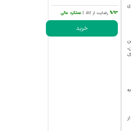
ی
%93
رضایت از کالا |
عملکرد عالی
خرید
ن
،
گ
ه
از