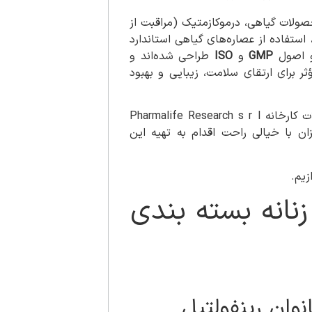
صولات گیاهی، درموکازمتیک (مراقبت از
ه بر تحقیقات علمی، استفاده از عصاره‌های گیاهی استاندارد
GMP
و
ISO
طراحی شده‌اند و
ت و مؤثر برای ارتقای سلامت، زیبایی و بهبود
محصولات شرکت فارمالایف ایتالیا در ایران به سفارش بین‌المللی هستی دارو درمان که نماینده انحصاری محصولات کارخانه Pharmalife Research s r l
ان با خیالی راحت اقدام به تهیه این
زیم.
زنانه بسته بندی
وان رینفولتیل