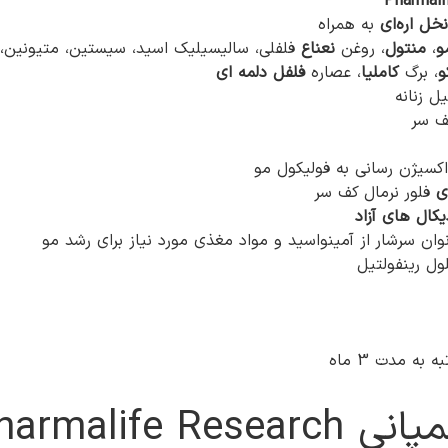
خل اره‌ای
به همراه
و
،
منتول
، روغن
نعناع
فلفلی، سالیسیلیک اسید، سیستین، متیونین،
و
، برگ
کاملیا
، عصاره
فلفل دلمه ای
ل زنانه
ف سر
کسیژن رسانی به فولیکول مو
ی
فلور نرمال کف سر
کال های آزاد
ل رینفولتیل
Pha ایتالیا‍