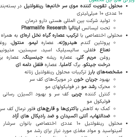
ویژگی های این محصول
محلول تقویت کننده موی سر خانم‌ها رینفولتیل
در بسته‌بند
10 عددی 10 میلی‌لیتری
تولید شرکت بین المللی هستی دارو درمان
تحت لیسانس
ایتالیا Pharmalife Research
محلولی اختصاصی با
ترکیب عصاره گیاه نخل اره‌ای
به همراه
پروتئین گندم
هیدروژنه
، عصاره
لیمو
،
منتول
، روغ
نعناع
فلفلی، سالیسیلیک اسید، سیستین، متیونین
روغن
مریم گلی
، عصاره ریشه
جینسینگ
، عصاره بر
درخت جینکو
، برگ
کاملیا
، عصاره
فلفل دلمه ای
مشخصه‌های بارز
ترکیبات محلول رینفولتیل زنانه
بهبود
جریان خون
در مویرگ‌های کف سر
محرک
رشد مو
در فولیکولهای مو
کنترل کننده
چربی
کف سر و بهبود اکسیژن رسانی ب
فولیکول مو
کمک به کاهش
باکتری‌ها و قارچ‌های
فلور نرمال کف سر
ضدالتهاب، آنتی اکسیدان و ضد رادیکال های آزاد
محلول رینفولتیل 10 عددی اختصاصی بانوان سرشار 
آمینواسید و مواد مغذی مورد نیاز برای رشد مو