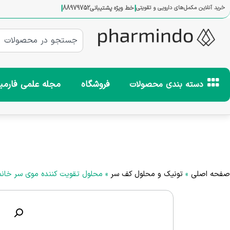
|
|
خرید آنلاین مکمل‌های دارویی و تقویتی
خط ویژه پشتیبانی
88979752
فروشگاه
مجله علمی فارمی
دسته بندی محصولات
صفحه اصلی
»
تونیک و محلول کف سر
»
محلول تقویت کننده موی سر خانم ها رینفولتیل n