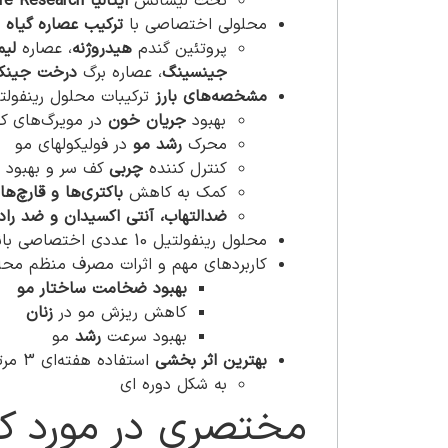
تحت لیسانس
ایتالیا Pharmalife Research
محلولی اختصاصی با
ترکیب عصاره گیاه ن
پروتئین گندم
هیدروژنه
، عصاره
لیم
جینسینگ
، عصاره برگ
درخت جینک
مشخصه‌های بارز
ترکیبات محلول رینفولتی
بهبود
جریان خون
در مویرگ‌های ک
محرک
رشد مو
در فولیکولهای مو
کنترل کننده
چربی
کف سر و بهبود ا
کمک به کاهش
باکتری‌ها و قارچ‌ها
ضدالتهاب، آنتی اکسیدان و ضد رادی
محلول رینفولتیل 10 عددی اختصاصی بانوان سرشار از آمینواسید و مواد مغذی مورد نیاز برای رشد مو
کاربردهای مهم و اثرات مصرف منظم محلو
بهبود ضخامت ساختار مو
کاهش ریزش مو در
زنان
بهبود سرعت
رشد
مو
بهترین اثر بخشی
استفاده هفته‌ای 3 مرتبه به مدت 3 ماه
به شکل دوره ای
مختصری در مورد کمپانی rmalife Research