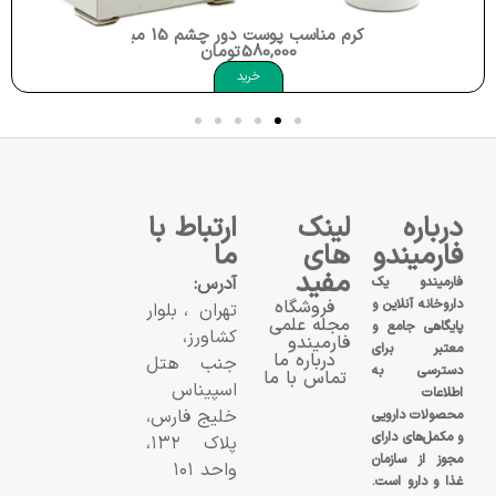
کرم مناسب پوست دور چشم 15 میلی لیتر میلیتو Milito Eye Care 15ml
580,000
تومان
خرید
درباره
لینک
ارتباط با
فارمیندو
های
ما
مفید
آدرس:
فارمیندو یک
داروخانه آنلاین و
فروشگاه
تهران، بلوار
مجله علمی
پایگاهی جامع و
کشاورز،
فارمیندو
معتبر برای
درباره ما
جنب هتل
دسترسی به
تماس با ما
اسپیناس
اطلاعات
خلیج فارس،
محصولات دارویی
و مکمل‌های دارای
پلاک ۱۳۲،
مجوز از سازمان
واحد ۱۰۱
غذا و دارو است.