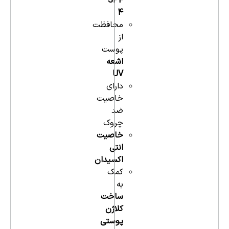
SPF
4
محافظت
از
پوست
اشعه
UV
دارای
خاصیت
ضد
چروک
خاصیت
انتی
اکسیدان
کمک
به
ساخت
کلاژن
پوستی