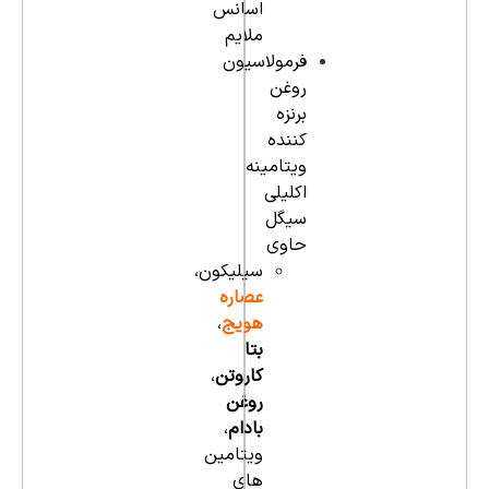
اسانس
ملایم
فرمولاسیون
روغن
برنزه
کننده
ویتامینه
اکلیلی
سیگل
حاوی
سیلیکون،
عصاره
هویج
،
بتا
کاروتن
،
روغن
بادام
،
ویتامین
های