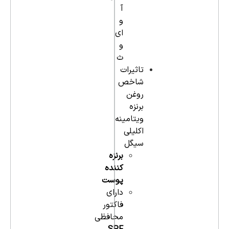
آ
و
ای
و
ث
تاثیرات
شاخص
روغن
برنزه
ویتامینه
اکلیلی
سیگل
برنزه
کننده
پوست
دارای
فاکتور
محافظی