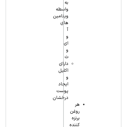
به
واسطه
ویتامین
های
آ
و
ای
و
ث
دارای
اکلیل
و
ایجاد
پوست
درخشان
هر
روغن
برنزه
کننده