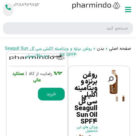
۰۲۱۸۸۹۷۹۷۵۲
صفحه اصلی
»
بدن
»
روغن برنزه و ویتامینه اکلیلی سی‌ گل Seagull Sun
Oil SPF4
قیمت :
950,000
تومان
روغن
%93
رضایت از کالا |
عملکرد
برنزه و
عالی
ویتامینه
اکلیلی
خرید
سی‌ گل
Seagull
Sun Oil
SPF4
ویژگی های این
محصول