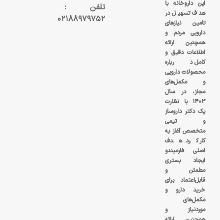
این داروخانه با
تلفن :
هدف تسهیل در
۰۲۱۸۸۹۷۹۷۵۲
تامین نیازهای
دارویی مردم و
همچنین ارائه
اطلاعات دقیق و
کامل درباره
محصولات دارویی
و مکمل‌های
مجاز، در سال
۱۴۰۳ با نظارت
یک دکتر داروساز
و تیمی
متخصص آغاز به
کار کرد. هدف
اصلی فارمیندو
ایجاد بستری
مطمئن و
قابل‌اعتماد برای
خرید دارو و
مکمل‌های
موردنیاز و
همچنین ارائه