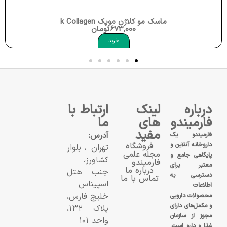
ماسک مو کلاژن موپک Moppek Hair Mask Collagen
673,000
تومان
خرید
درباره
لینک
ارتباط با
فارمیندو
های
ما
مفید
آدرس:
فارمیندو یک
داروخانه آنلاین و
فروشگاه
تهران، بلوار
مجله علمی
پایگاهی جامع و
کشاورز،
فارمیندو
معتبر برای
درباره ما
جنب هتل
دسترسی به
تماس با ما
اسپیناس
اطلاعات
خلیج فارس،
محصولات دارویی
و مکمل‌های دارای
پلاک ۱۳۲،
مجوز از سازمان
واحد ۱۰۱
غذا و دارو است.