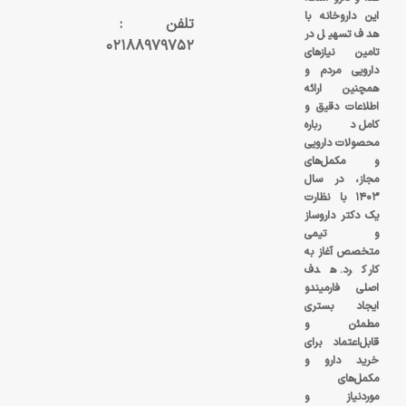
این داروخانه با
تلفن :
هدف تسهیل در
۰۲۱۸۸۹۷۹۷۵۲
تامین نیازهای
دارویی مردم و
همچنین ارائه
اطلاعات دقیق و
کامل درباره
محصولات دارویی
و مکمل‌های
مجاز، در سال
۱۴۰۳ با نظارت
یک دکتر داروساز
و تیمی
متخصص آغاز به
کار کرد. هدف
اصلی فارمیندو
ایجاد بستری
مطمئن و
قابل‌اعتماد برای
خرید دارو و
مکمل‌های
موردنیاز و