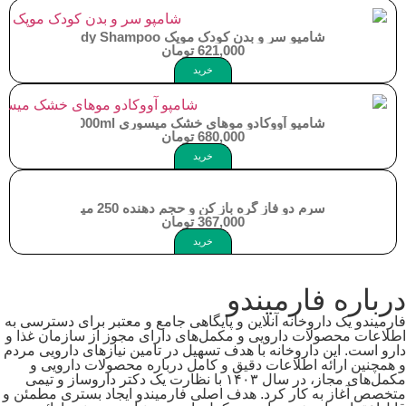
شامپو سر و بدن کودک موپک Moppek Kids Hair and Body Shampoo
621,000
تومان
خرید
شامپو آووکادو موهای خشک میسوری Misssuri Dry Hair Shampoo 1000ml
680,000
تومان
خرید
سرم دو فاز گره باز کن و حجم دهنده 250 میلی لیتر موپک Moppek 2Phase Conditioner
367,000
تومان
خرید
درباره فارمیندو
فارمیندو یک داروخانه آنلاین و پایگاهی جامع و معتبر برای دسترسی به
اطلاعات محصولات دارویی و مکمل‌های دارای مجوز از سازمان غذا و
دارو است. این داروخانه با هدف تسهیل در تامین نیازهای دارویی مردم
و همچنین ارائه اطلاعات دقیق و کامل درباره محصولات دارویی و
مکمل‌های مجاز، در سال ۱۴۰۳ با نظارت یک دکتر داروساز و تیمی
متخصص آغاز به کار کرد. هدف اصلی فارمیندو ایجاد بستری مطمئن و