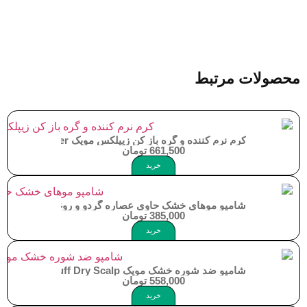
محصولات مرتبط
کرم نرم کننده و گره باز کن زیپلکس موپک Moppek Zipplex Hair Conditioner
661,500
تومان
خرید
شامپو موهای خشک حاوی عصاره گردو و روغن آووکادو 250 میلی لیترموپک Dry Hair Shampoo Moppek
385,000
تومان
خرید
شامپو ضد شوره خشک موپک Moppek Anti Dandruff Dry Scalp
558,000
تومان
خرید