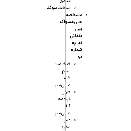
عددی
ساخت
سوئد
مشخصه
های
مسواک
بین
دندانی
ته په
شماره
دو
ضخامت
سیم
0.5
میلی‌متر
طول
فرچه‌ها
1.1
میلی‌متر
عمر
مفید