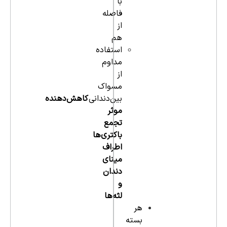
با
فاصله
از
هم
استفاده
مداوم
از
مسواک
بین‌دندانی
کاهش‌دهنده
موثر
تجمع
باکتری‌ها
اطراف
مینای
دندان
و
لثه‌ها
هر
بسته