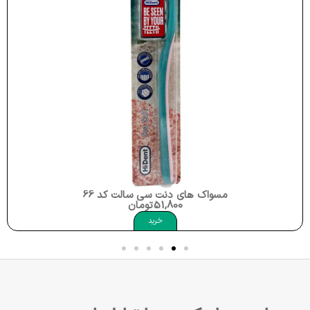
مسواک های دنت سی سالت کد 966 برند های دنت Hi Dent Toothbrush Sea Salt
51,800
تومان
خرید