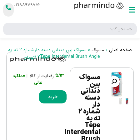
۰۲۱۸۸۹۷۹۷۵۲
صفحه اصلی
»
مسواک
»
مسواک بین دندانی دسته دار شماره 2 ته په
Tepe Interdental Brush Angle
قیمت :
1,400,000
تومان
مسواک
%93
رضایت از کالا |
عملکرد
بین
عالی
دندانی
دسته
خرید
دار
شماره 2
ته په
Tepe
Interdental
Brush