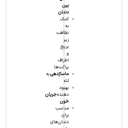
بین
دندان
کمک
به
نظافت
زیر
بریج
و
اطراف
براکت‌ها
ماساژدهی
به
لثه
بهبود
دهنده
جریان
خون
مناسب
برای
دندان‌های