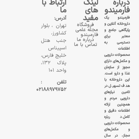
درباره
لینک
ارتباط با
فارمیندو
های
ما
مفید
آدرس:
فارمیندو یک
داروخانه آنلاین و
فروشگاه
تهران، بلوار
مجله علمی
پایگاهی جامع و
کشاورز،
فارمیندو
معتبر برای
درباره ما
جنب هتل
دسترسی به
تماس با ما
اسپیناس
اطلاعات
خلیج فارس،
محصولات دارویی
و مکمل‌های دارای
پلاک ۱۳۲،
مجوز از سازمان
واحد ۱۰۱
غذا و دارو است.
این داروخانه با
تلفن :
هدف تسهیل در
۰۲۱۸۸۹۷۹۷۵۲
تامین نیازهای
دارویی مردم و
همچنین ارائه
اطلاعات دقیق و
کامل درباره
محصولات دارویی
و مکمل‌های
مجاز، در سال