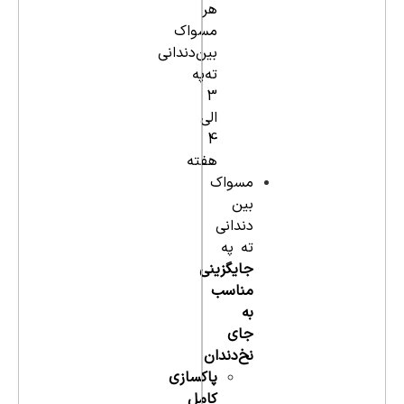
هر
مسواک
بین‌دندانی
ته‌په
3
الی
4
هفته
مسواک
بین
دندانی
ته په
جایگزینی
مناسب
به
جای
نخ‌دندان
پاکسازی
کامل