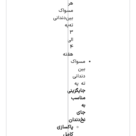
هر
مسواک
بین‌دندانی
ته‌په
3
الی
4
هفته
مسواک
بین
دندانی
ته په
جایگزینی
مناسب
به
جای
نخ‌دندان
پاکسازی
کامل