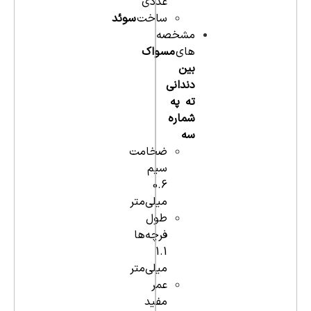
عددی
ساخت
سوئد
مشخصه
های
مسواک
بین
دندانی
ته په
شماره
سه
ضخامت
سیم
0.6
میلی‌متر
طول
فرچه‌ها
1.1
میلی‌متر
عمر
مفید