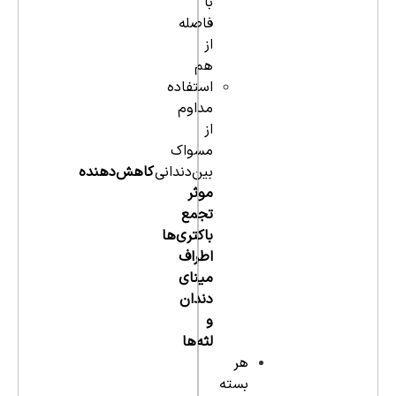
با
فاصله
از
هم
استفاده
مداوم
از
مسواک
بین‌دندانی
کاهش‌دهنده
موثر
تجمع
باکتری‌ها
اطراف
مینای
دندان
و
لثه‌ها
هر
بسته