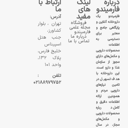
درباره
لینک
ارتباط با
فارمیندو
های
ما
مفید
آدرس:
فارمیندو یک
داروخانه آنلاین و
فروشگاه
تهران، بلوار
مجله علمی
پایگاهی جامع و
کشاورز،
فارمیندو
معتبر برای
درباره ما
جنب هتل
دسترسی به
تماس با ما
اسپیناس
اطلاعات
خلیج فارس،
محصولات دارویی
و مکمل‌های دارای
پلاک ۱۳۲،
مجوز از سازمان
واحد ۱۰۱
غذا و دارو است.
این داروخانه با
تلفن :
هدف تسهیل در
۰۲۱۸۸۹۷۹۷۵۲
تامین نیازهای
دارویی مردم و
همچنین ارائه
اطلاعات دقیق و
کامل درباره
محصولات دارویی
و مکمل‌های
مجاز، در سال