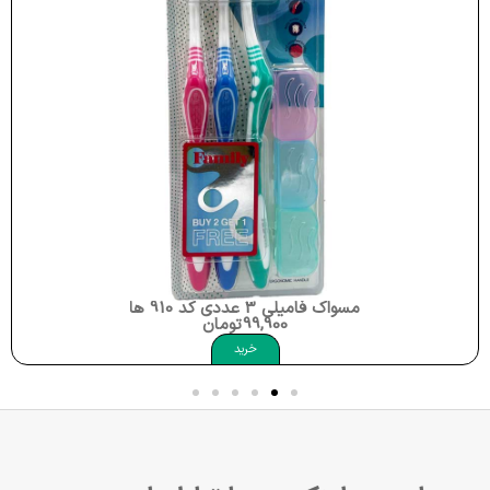
مسواک سوپرتیپ متوسط کد 917 برند های دنت Hi Dent Toothbrush Supertip Medium
26,700
تومان
خرید