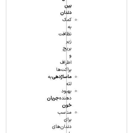
بین
دندان
کمک
به
نظافت
زیر
بریج
و
اطراف
براکت‌ها
ماساژدهی
به
لثه
بهبود
دهنده
جریان
خون
مناسب
برای
دندان‌های