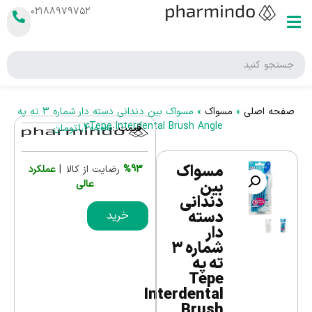
۰۲۱۸۸۹۷۹۷۵۲
صفحه اصلی
»
مسواک
»
مسواک بین دندانی دسته دار شماره 3 ته په
Tepe Interdental Brush Angle
قیمت :
1,400,000
تومان
مسواک
%93
رضایت از کالا |
عملکرد
بین
عالی
دندانی
دسته
خرید
دار
شماره 3
ته په
Tepe
Interdental
Brush