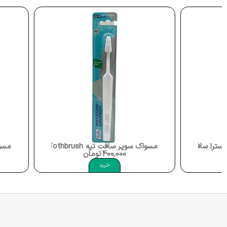
مسواک سوپر سافت تپه Tepe Gentel Care Super Soft Tothbrush
مسواک پروفشنال متوسط کد 911 برند های دنت al Medium
400,000
تومان
38,800
ت
خرید
خرید