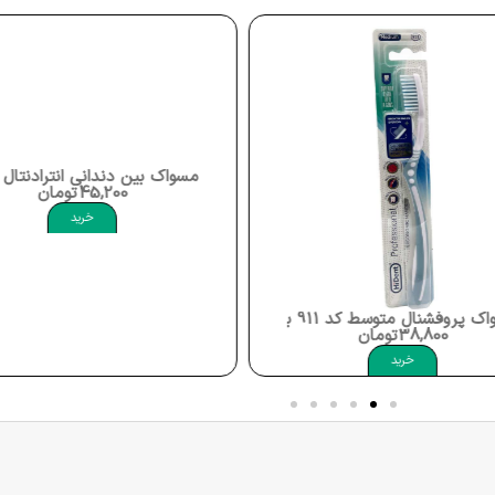
مسواک بین دندانی انترادنتال نرم کد 939 برند های دنت Hi Dent Toothbrush Intradental Soft
45,200
تومان
خرید
Hi Dent Toothbrush Profession
ومان