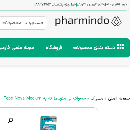
|
|
خرید آنلاین مکمل‌های دارویی و تقویتی
خط ویژه پشتیبانی
88979752
فروشگاه
مجله علمی فارمی
دسته بندی محصولات
صفحه اصلی
»
مسواک
»
مسواک نوا متوسط ته په Tepe Nova Medium