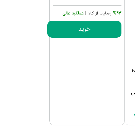
%93
رضایت از کالا |
عملکرد عالی
خرید
ط
ص